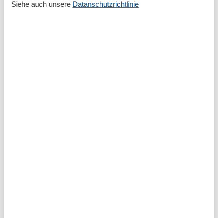
Siehe auch unsere
Datanschutzrichtlinie
Größe
42 m²
Wohnzimmer/Schlafzimmer
1
Entfernung
Entfernung Wanderweg/Radweg 100-500m
Strandentfernung >500m
Haustiere
Haustiere erlaubt
Hund < 10 kg
Hund > 10 kg
Küche
Geschirrspülmaschine
Küche
Küchenausstattung
Backofen
Gefrierfach
Kaffeemaschine
Toaster