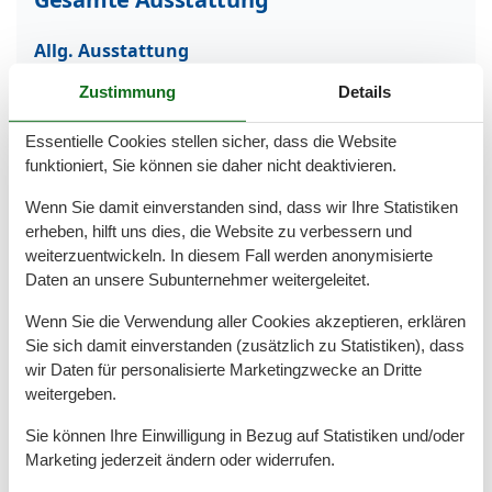
Allg. Ausstattung
Heizung
Zustimmung
Details
Internet
Nichtraucher
Essentielle Cookies stellen sicher, dass die Website
Rauchmelder
Waschmaschine
funktioniert, Sie können sie daher nicht deaktivieren.
WLAN
Wenn Sie damit einverstanden sind, dass wir Ihre Statistiken
Außen
erheben, hilft uns dies, die Website zu verbessern und
weiterzuentwickeln. In diesem Fall werden anonymisierte
Garten/Liegewiese
Daten an unsere Subunternehmer weitergeleitet.
Grill
Kostenfreies Parken
Wenn Sie die Verwendung aller Cookies akzeptieren, erklären
Parkplatz am Objekt
Sie sich damit einverstanden (zusätzlich zu Statistiken), dass
Terrasse/Veranda
Umfriedetes Gebäude/Grundstück
wir Daten für personalisierte Marketingzwecke an Dritte
weitergeben.
Badezimmer
Sie können Ihre Einwilligung in Bezug auf Statistiken und/oder
Dusche
Marketing jederzeit ändern oder widerrufen.
Basic