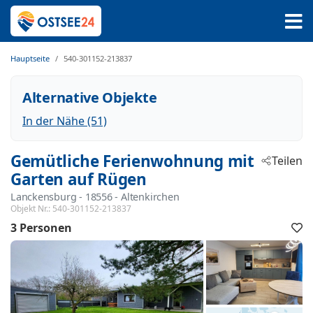
Hauptseite
540-301152-213837
Alternative Objekte
In der Nähe (51)
Gemütliche Ferienwohnung mit
Teilen
Garten auf Rügen
Lanckensburg
 - 18556
 - Altenkirchen
Objekt Nr.:
540-301152-213837
3 Personen
F
h