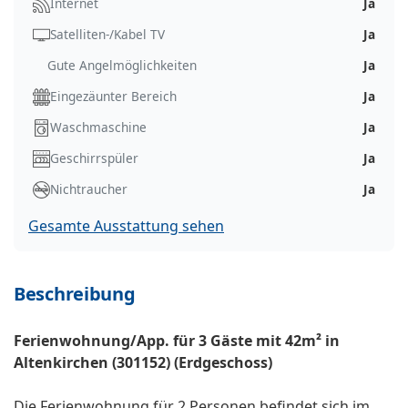
Internet
Ja
Satelliten-/Kabel TV
Ja
Gute Angelmöglichkeiten
Ja
Eingezäunter Bereich
Ja
Waschmaschine
Ja
Geschirrspüler
Ja
Nichtraucher
Ja
Gesamte Ausstattung sehen
Beschreibung
Ferienwohnung/App. für 3 Gäste mit 42m² in
Altenkirchen (301152) (Erdgeschoss)
Die Ferienwohnung für 2 Personen befindet sich im