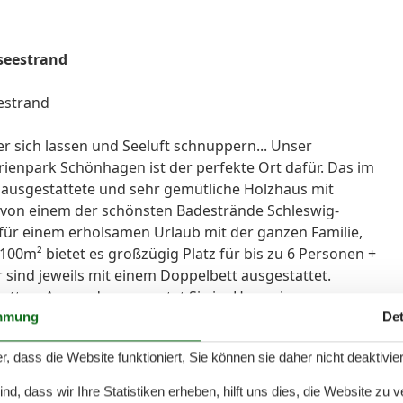
seestrand
estrand
er sich lassen und Seeluft schnuppern... Unser
erienpark Schönhagen ist der perfekte Ort dafür. Das im
g ausgestattete und sehr gemütliche Holzhaus mit
r von einem der schönsten Badestrände Schleswig-
t für einem erholsamen Urlaub mit der ganzen Familie,
 100m² bietet es großzügig Platz für bis zu 6 Personen +
 sind jeweils mit einem Doppelbett ausgestattet.
betten. Ausserdem erwartet Sie im Haus ein
 integrierter, moderner Küche, die keine Wünsche für
mmung
Det
 offen lässt. Im Mittelpunkt des Wohnbereichs steht
r, dass die Website funktioniert, Sie können sie daher nicht deaktivie
seewetter für behagliche Wärme und Gemütlichkeit
mer, integrierte Sauna und die Whirlpoolwanne runden
d, dass wir Ihre Statistiken erheben, hilft uns dies, die Website zu 