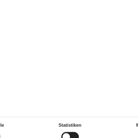
5€/m³) und Wasser(8,-€/m³) genutzt. Eine Überzahlung
Entfernung
le
Statistiken
Entfernung Einkauf
100 m
MeerEntfernung
100 m