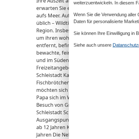
Ihre Auszeit am Meer perfekt ab. Auf der g
weiterzuentwickeln. In diesem F
erwarten Sie ein gemütlicher Strandkorb, 
Wenn Sie die Verwendung aller Co
aufs Meer. Auf dem Grundstück und in der
Daten für personalisierte Marke
üblich – Wildtiere wie Kaninchen oder Vögel 
Region. Insbesondere Familien kommen ger
Sie können Ihre Einwilligung in 
um ihren wohlverdienten Urlaub zu genieß
entfernt, befindet sich der rund 1 km lan
Siehe auch unsere
Datanschutzri
bewachte, feinsandige Ostseestrand, der i
und im Süden in eine imposante Steilküste 
Freizeitangebote, die für jede Generation Ur
Schleistadt Kappeln die Möglichkeit gemüt
Fischbrötchen den Segelschiffen zuzuschauen
möchten sich gern in Damp im Wasserski
Papa sich im Wellnessbereich verwöhnen la
Besuch von Groß und Klein. Auch für Ausflü
Schleistadt Schleswig oder sogar nach Däne
Ausgangspunkt. Kurabgabe 01.04.-31.10. un
ab 12 Jahren Kurabgabe 01.11.-14.12. und 1
Jahren Die Nebenkostenvorabzahlung/Kauti