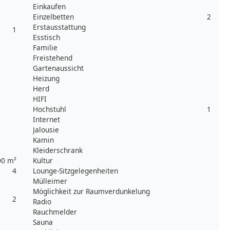
Einkaufen
Einzelbetten
2
Erstausstattung
1
Esstisch
Familie
Freistehend
Gartenaussicht
Heizung
Herd
HIFI
Hochstuhl
1
Internet
Jalousie
Kamin
Kleiderschrank
00 m²
Kultur
4
Lounge-Sitzgelegenheiten
Mülleimer
Möglichkeit zur Raumverdunkelung
2
Radio
Rauchmelder
Sauna