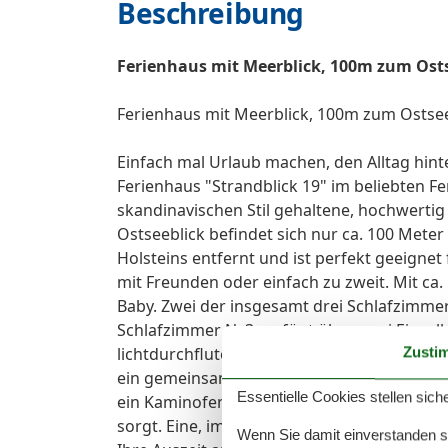
Beschreibung
Ferienhaus mit Meerblick, 100m zum Ost
Ferienhaus mit Meerblick, 100m zum Ostse
Einfach mal Urlaub machen, den Alltag hint
Ferienhaus "Strandblick 19" im beliebten F
skandinavischen Stil gehaltene, hochwerti
Ostseeblick befindet sich nur ca. 100 Mete
Holsteins entfernt und ist perfekt geeigne
mit Freunden oder einfach zu zweit. Mit ca.
Baby. Zwei der insgesamt drei Schlafzimmer
Schlafzimmer Nr.3 verfügt über zwei Einzel
lichtdurchfluteter Wohn-und Essbereich mit
Zusti
ein gemeinsames Kochen und Beisammensein
Essentielle Cookies stellen siche
ein Kaminofen, der auch bei pustigem Ost
sorgt. Eine, im frisch renovierten Badezim
Wenn Sie damit einverstanden sin