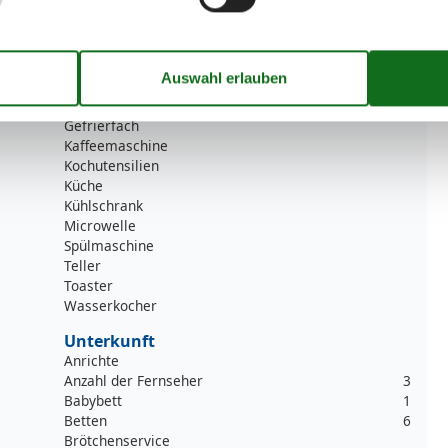
RestaurantEntfernung
100 m
StadtEntfernung
8 km
Strandentfernung
100 m
Küche
Backofen
Gefrierfach
Kaffeemaschine
Kochutensilien
Küche
Kühlschrank
Microwelle
Spülmaschine
Teller
Toaster
Wasserkocher
Unterkunft
Anrichte
Anzahl der Fernseher
3
Babybett
1
Betten
6
Brötchenservice