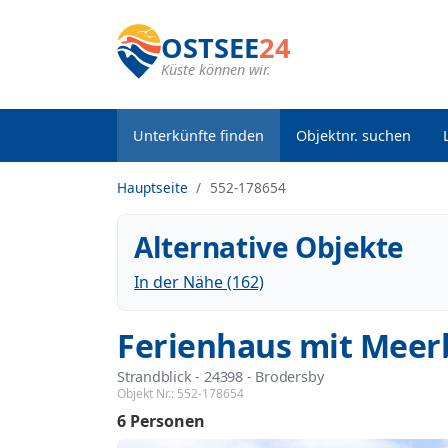
OSTSEE
24
Küste können wir.
Unterkünfte finden
Objektnr. suchen
Hauptseite
552-178654
Alternative Objekte
In der Nähe (162)
Ferienhaus mit Meer
Strandblick
 - 24398
 - Brodersby
Objekt Nr.:
552-178654
6 Personen