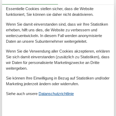
Badezimmer
TOILETTE. Heißes und kaltes Wasser
Essentielle Cookies stellen sicher, dass die Website
funktioniert, Sie können sie daher nicht deaktivieren.
Diverse
Wenn Sie damit einverstanden sind, dass wir Ihre Statistiken
Anzahl Haustiere
1
erheben, hilft uns dies, die Website zu verbessern und
Anzahl Kinderbetten
1
weiterzuentwickeln. In diesem Fall werden anonymisierte
Baujahr
1995
Ferienhaus
70 m²
Daten an unsere Subunternehmer weitergeleitet.
Haustiere Ja
1
Wenn Sie die Verwendung aller Cookies akzeptieren, erklären
Heizung, Elektroheizung
Kabel TV
Sie sich damit einverstanden (zusätzlich zu Statistiken), dass
Renoviert
2023
wir Daten für personalisierte Marketingzwecke an Dritte
Strom und Heizung exkl.
weitergeben.
Wasser inkl.
Sie können Ihre Einwilligung in Bezug auf Statistiken und/oder
Draußen
Marketing jederzeit ändern oder widerrufen.
Gartenmöbel
Siehe auch unsere
Datanschutzrichtlinie
Grill
Kostenloser Parkplatz auf dem Gelände
Elektrogeräte