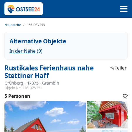
Hauptseite
136-DZV253
Alternative Objekte
In der Nähe (9)
Rustikales Ferienhaus nahe
Teilen
Stettiner Haff
Grünberg
 - 17375
 - Grambin
Objekt Nr.:
136-DZV253
5 Personen
F
h