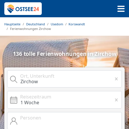
Hauptseite
Deutschland
Usedom
Korswandt
Ferienwohnungen Zirchow
136 tolle Ferienwohnungen in Zirchow
Ort, Unterkunft
Reisezeitraum
Personen