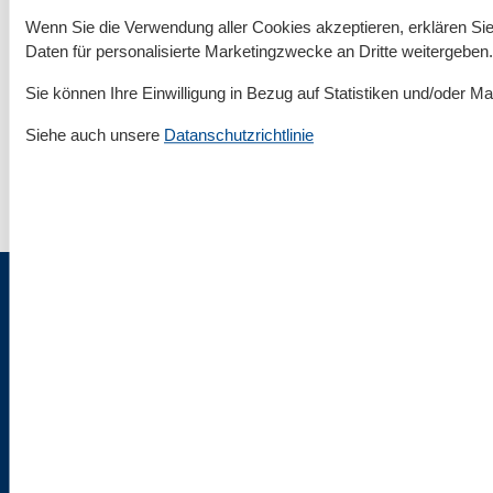
Rund um deinen Urlaub an der Ostsee
Wenn Sie die Verwendung aller Cookies akzeptieren, erklären Sie 
Daten für personalisierte Marketingzwecke an Dritte weitergeben.
Unterkünfte nach Region
▾
Sie können Ihre Einwilligung in Bezug auf Statistiken und/oder Ma
Usedom
▾
Siehe auch unsere
Datanschutzrichtlinie
Korswandt
▾
Impressum & Rechtlicher Tüdelkram
Über uns
AGB
Datenschutz
Cookies
Flaschenpost