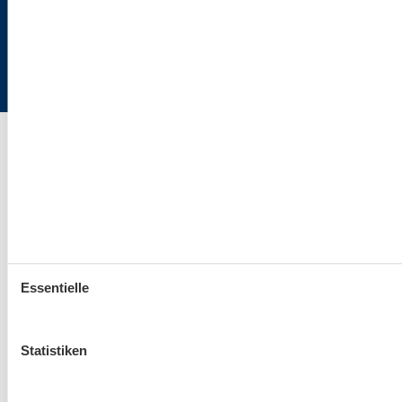
Ostsee24.de | Büro Hamburg | Poststraße 33 | 20354 Hamburg
Essentielle
Statistiken