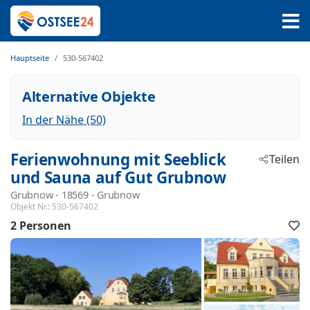
Hauptseite
530-567402
Alternative Objekte
In der Nähe (50)
Ferienwohnung mit Seeblick
Teilen
und Sauna auf Gut Grubnow
Grubnow
 - 18569
 - Grubnow
Objekt Nr.:
530-567402
2 Personen
F
h