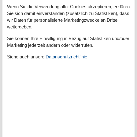
Wenn Sie die Verwendung aller Cookies akzeptieren, erklären
Sie sich damit einverstanden (zusätzlich zu Statistiken), dass
Gesamte Ausstattung
wir Daten für personalisierte Marketingzwecke an Dritte
weitergeben.
Aktivität einrichtungen
Radfahren
Sie können Ihre Einwilligung in Bezug auf Statistiken und/oder
Reiten
Marketing jederzeit ändern oder widerrufen.
Entfernungen
Siehe auch unsere
Datanschutzrichtlinie
Zum Bahnhof
15 km
Zum Bäcker
3 km
Zum Flughafen
150 km
Zum Restaurant
3 km
Zum Strand
2 km
Zum Supermarkt
3 km
Zum Wanderweg
100 m
Zum Zentrum
3 km
Zur Autobahn
70 km
Zur Badestelle/Gewässer
100 m
Grundeinrichtungen