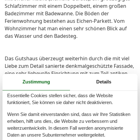
Schlafzimmer mit einem Doppelbett, einem großen
Badezimmer mit Badewanne. Die Böden der
Ferienwohnung bestehen aus Eichen-Parkett. Vom
Wohnzimmer hat man einen sehr schönen Blick auf
das Wasser und den Badesteg.
Das Gutshaus überzeugt weiterhin durch die mit viel
Liebe zum Detail sanierte denkmalgeschützte Fassade,
eine sehr liebevolle Einrichtung mit zum Teil antiken
Einrichtungsgegenständen und der Verwendung von
Zustimmung
Details
hochwertigen und ökologischen Baumaterialen (z.B.
Eichenholz-Fußboden, Allergiker-freundliche Farben).
Essentielle Cookies stellen sicher, dass die Website
funktioniert, Sie können sie daher nicht deaktivieren.
Die Sauna, das Kaminzimmer, der Internetzugang über
Wenn Sie damit einverstanden sind, dass wir Ihre Statistiken
W-Lan, der große Garten, eine Waschmaschine, ein
erheben, hilft uns dies, die Website zu verbessern und
Parkplatz auf dem Grundstück stehen den Gästen
weiterzuentwickeln. In diesem Fall werden anonymisierte
kostenlos zur Verfügung.
Daten an unsere Subunternehmer weitergeleitet.