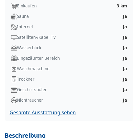
Einkaufen
3 km
Sauna
Ja
Internet
Ja
Satelliten-/Kabel TV
Ja
Wasserblick
Ja
Eingezäunter Bereich
Ja
Waschmaschine
Ja
Trockner
Ja
Geschirrspüler
Ja
Nichtraucher
Ja
Gesamte Ausstattung sehen
Beschreibung