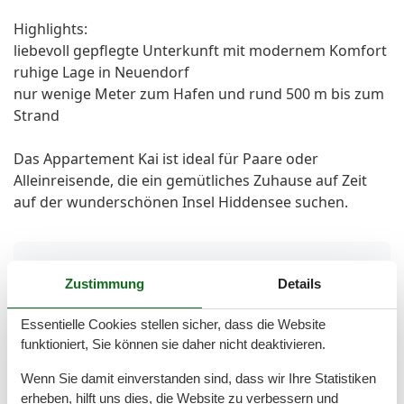
Highlights:
liebevoll gepflegte Unterkunft mit modernem Komfort
ruhige Lage in Neuendorf
nur wenige Meter zum Hafen und rund 500 m bis zum
Strand
Das Appartement Kai ist ideal für Paare oder
Alleinreisende, die ein gemütliches Zuhause auf Zeit
auf der wunderschönen Insel Hiddensee suchen.
Gesamte Ausstattung
Zustimmung
Details
Entfernungen
Essentielle Cookies stellen sicher, dass die Website
Zum Arzt
6 km
funktioniert, Sie können sie daher nicht deaktivieren.
Zum Restaurant
150 m
Zum Strand
400 m
Wenn Sie damit einverstanden sind, dass wir Ihre Statistiken
Zum Supermarkt
300 m
erheben, hilft uns dies, die Website zu verbessern und