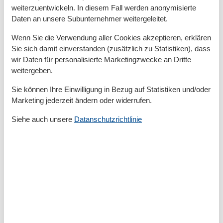
Zum Zentrum
150 m
weiterzuentwickeln. In diesem Fall werden anonymisierte
Zur Bushaltestelle
100 m
Daten an unsere Subunternehmer weitergeleitet.
Zur Tourist-Information
6 km
Wenn Sie die Verwendung aller Cookies akzeptieren, erklären
Grundeinrichtungen
Sie sich damit einverstanden (zusätzlich zu Statistiken), dass
Größe
30 m²
wir Daten für personalisierte Marketingzwecke an Dritte
weitergeben.
Serviceeinrichtungen
Bettwäsche
Sie können Ihre Einwilligung in Bezug auf Statistiken und/oder
Deichblick
Marketing jederzeit ändern oder widerrufen.
Doppelbett
Dusche/WC
Siehe auch unsere
Datanschutzrichtlinie
Handtücher
Heizung
Haartrockner
Insektenschutz/Gaze
Internet - WLAN
Kabel / Sat
Kissen
Küche (Pantry/Mini)
Kühlschrank
Nichtraucher