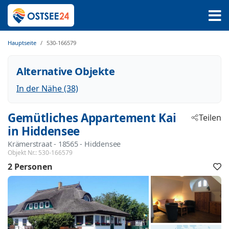
Hauptseite
530-166579
Alternative Objekte
In der Nähe (38)
Gemütliches Appartement Kai
Teilen
in Hiddensee
Krämerstraat
 - 18565
 - Hiddensee
Objekt Nr.:
530-166579
2 Personen
F
h