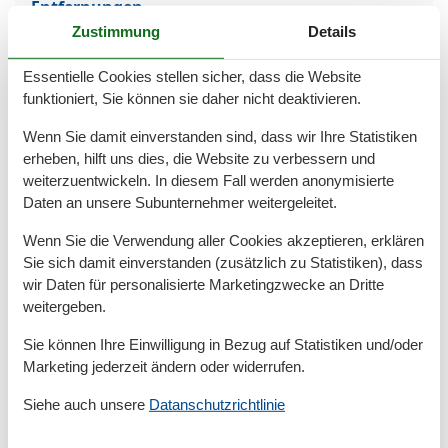
Entfernungen
Zum Arzt
6 km
Zustimmung
Details
Zum Geldautomaten/Bank
6 km
Zum Strand
300 m
Essentielle Cookies stellen sicher, dass die Website
Zur Badestelle/Gewässer
300 m
funktioniert, Sie können sie daher nicht deaktivieren.
Zur Bushaltestelle
400 m
Zur Tourist-Information
6 km
Wenn Sie damit einverstanden sind, dass wir Ihre Statistiken
erheben, hilft uns dies, die Website zu verbessern und
Grundeinrichtungen
weiterzuentwickeln. In diesem Fall werden anonymisierte
Größe
30 m²
Daten an unsere Subunternehmer weitergeleitet.
Kinder einrichtungen
Wenn Sie die Verwendung aller Cookies akzeptieren, erklären
Sie sich damit einverstanden (zusätzlich zu Statistiken), dass
Familienfreundlich
wir Daten für personalisierte Marketingzwecke an Dritte
Serviceeinrichtungen
weitergeben.
Bettwäsche
Sie können Ihre Einwilligung in Bezug auf Statistiken und/oder
Doppelbett
Marketing jederzeit ändern oder widerrufen.
Dusche/WC
Handtücher
Siehe auch unsere
Datanschutzrichtlinie
Heizung
Hochstuhl