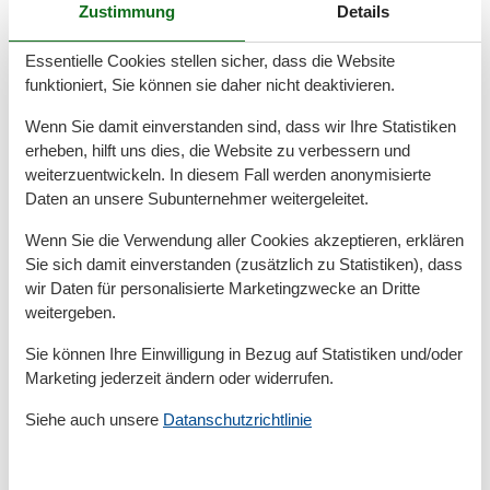
Zustimmung
Details
ausgestattet. Im Badzimmer ist eine Dusche, ein WC
und ein Haarföhn vorhanden.
Essentielle Cookies stellen sicher, dass die Website
funktioniert, Sie können sie daher nicht deaktivieren.
Damit Sie Ihre wohlverdiente Urlaubszeit bereits am
Anreisetag in vollen Zügen genießen können, wird bei
Wenn Sie damit einverstanden sind, dass wir Ihre Statistiken
erheben, hilft uns dies, die Website zu verbessern und
Ihrer Buchung automatisch ein Wäschepaket für Sie
weiterzuentwickeln. In diesem Fall werden anonymisierte
hinzugebucht. In diesem Fall ist das Bett für Sie und
Daten an unsere Subunternehmer weitergeleitet.
das für Ihre lieben Mitreisenden bereits bezogen und
ein Duschtuch sowie ein kleines Handtuch liegen
Wenn Sie die Verwendung aller Cookies akzeptieren, erklären
bereit.
Sie sich damit einverstanden (zusätzlich zu Statistiken), dass
wir Daten für personalisierte Marketingzwecke an Dritte
Auch Ihr geliebter Vierbeiner ist hier recht herzlich
weitergeben.
willkommen. Während Ihrer Urlaubszeit steht Ihnen
Sie können Ihre Einwilligung in Bezug auf Statistiken und/oder
ein kostenfreier WLAN-Zugang zur Verfügung. Nutzen
Marketing jederzeit ändern oder widerrufen.
Sie für Ihre Fahrräder den gemeinschaftlichen
Fahrradabstellraum auf dem Grundstück.
Siehe auch unsere
Datanschutzrichtlinie
Erkunden Sie Hiddensee bei ausgedehnten