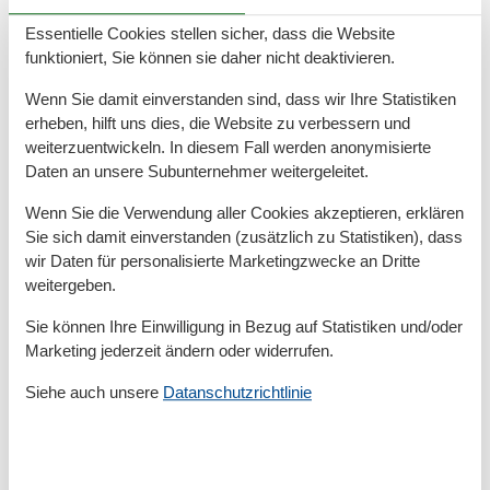
Entfernungen
Essentielle Cookies stellen sicher, dass die Website
funktioniert, Sie können sie daher nicht deaktivieren.
Zum Arzt
6 km
Zum Geldautomaten/Bank
6 km
Wenn Sie damit einverstanden sind, dass wir Ihre Statistiken
Zum Restaurant
500 m
erheben, hilft uns dies, die Website zu verbessern und
Zum Strand
270 m
weiterzuentwickeln. In diesem Fall werden anonymisierte
Zum Supermarkt
300 m
Zum Zentrum
300 m
Daten an unsere Subunternehmer weitergeleitet.
Zur Badestelle/Gewässer
270 m
Wenn Sie die Verwendung aller Cookies akzeptieren, erklären
Zur Bushaltestelle
300 m
Zur Tourist-Information
6 km
Sie sich damit einverstanden (zusätzlich zu Statistiken), dass
wir Daten für personalisierte Marketingzwecke an Dritte
Grundeinrichtungen
weitergeben.
Größe
30 m²
Sie können Ihre Einwilligung in Bezug auf Statistiken und/oder
Marketing jederzeit ändern oder widerrufen.
Kinder einrichtungen
Familienfreundlich
Siehe auch unsere
Datanschutzrichtlinie
Serviceeinrichtungen
Bettwäsche
Doppelbett