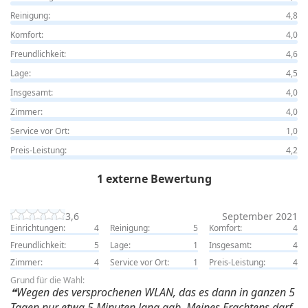
Reinigung:
4,8
Komfort:
4,0
Freundlichkeit:
4,6
Lage:
4,5
Insgesamt:
4,0
Zimmer:
4,0
Service vor Ort:
1,0
Preis-Leistung:
4,2
1 externe Bewertung
3,6
September 2021
Einrichtungen:
4
Reinigung:
5
Komfort:
4
Freundlichkeit:
5
Lage:
1
Insgesamt:
4
Zimmer:
4
Service vor Ort:
1
Preis-Leistung:
4
Grund für die Wahl:
Wegen des versprochenen WLAN, das es dann in ganzen 5
Tagen nur etwa 5 Minuten lang gab. Meines Erachtens darf