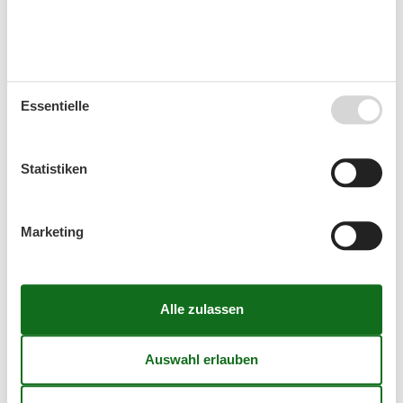
einen Kurzurlaub zu machen, typischerweise
außerhalb der Hochsaison.
Kalender
Essentielle
Ankunft
Statistiken
August 2026
Marketing
Mo
Di
Mi
Do
Fr
Sa
So
31
1
2
32
3
4
5
6
7
8
9
33
10
11
12
13
14
15
16
34
17
18
19
20
21
22
23