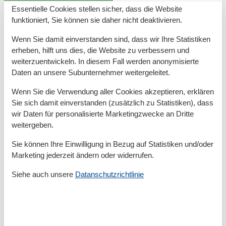
Essentielle Cookies stellen sicher, dass die Website
Damit Sie Ihre wohlverdiente Urlaubszeit bereits am
funktioniert, Sie können sie daher nicht deaktivieren.
Anreisetag in vollen Zügen genießen können, wird bei
Wenn Sie damit einverstanden sind, dass wir Ihre Statistiken
Ihrer Buchung automatisch ein Wäschepaket für Sie
erheben, hilft uns dies, die Website zu verbessern und
hinzugebucht. In diesem Fall ist das Bett für Sie und
weiterzuentwickeln. In diesem Fall werden anonymisierte
das für Ihre lieben Mitreisenden bereits bezogen und
Daten an unsere Subunternehmer weitergeleitet.
ein Duschtuch sowie ein kleines Handtuch liegen
bereit.
Wenn Sie die Verwendung aller Cookies akzeptieren, erklären
Sie sich damit einverstanden (zusätzlich zu Statistiken), dass
wir Daten für personalisierte Marketingzwecke an Dritte
Auch Ihr geliebter Vierbeiner ist hier recht herzlich
weitergeben.
willkommen. Während Ihrer Urlaubszeit steht Ihnen
ein kostenfreier WLAN-Zugang zur Verfügung. Nutzen
Sie können Ihre Einwilligung in Bezug auf Statistiken und/oder
Sie für Ihre Fahrräder den gemeinschaftlichen
Marketing jederzeit ändern oder widerrufen.
Fahrradabstellraum auf dem Grundstück.
Siehe auch unsere
Datanschutzrichtlinie
Erkunden Sie Hiddensee bei ausgedehnten
Spaziergängen entlang der Dünen oder radeln Sie
entspannt über die autofreie Insel dorthin, wo einst
schon Dichter und Denker ihre Ruhe fanden.