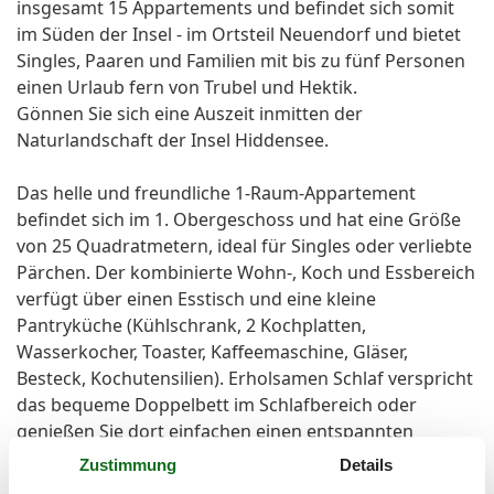
insgesamt 15 Appartements und befindet sich somit
im Süden der Insel - im Ortsteil Neuendorf und bietet
Singles, Paaren und Familien mit bis zu fünf Personen
einen Urlaub fern von Trubel und Hektik.
Gönnen Sie sich eine Auszeit inmitten der
Naturlandschaft der Insel Hiddensee.
Das helle und freundliche 1-Raum-Appartement
befindet sich im 1. Obergeschoss und hat eine Größe
von 25 Quadratmetern, ideal für Singles oder verliebte
Pärchen. Der kombinierte Wohn-, Koch und Essbereich
verfügt über einen Esstisch und eine kleine
Pantryküche (Kühlschrank, 2 Kochplatten,
Wasserkocher, Toaster, Kaffeemaschine, Gläser,
Besteck, Kochutensilien). Erholsamen Schlaf verspricht
das bequeme Doppelbett im Schlafbereich oder
genießen Sie dort einfachen einen entspannten
Fernsehabend. Im Badezimmer sind Dusche, ein WC
Zustimmung
Details
und ein Haartrockner vorhanden.