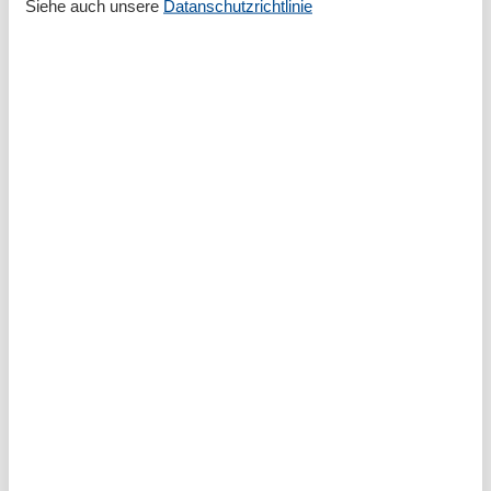
Siehe auch unsere
Datanschutzrichtlinie
Grundeinrichtungen
Größe
20 m²
Serviceeinrichtungen
Bettwäsche
Doppelbett
Dusche/WC
Handtücher
Heizung
Insektenschutz/Gaze
Internet - WLAN
Küche (Pantry/Mini)
Kühlschrank
Nichtraucher
Terrasse
Tiere nicht erlaubt
TV - Flachbild
Umliegende einrichtungen
Garten zur Nutzung
Sitzecke im Garten