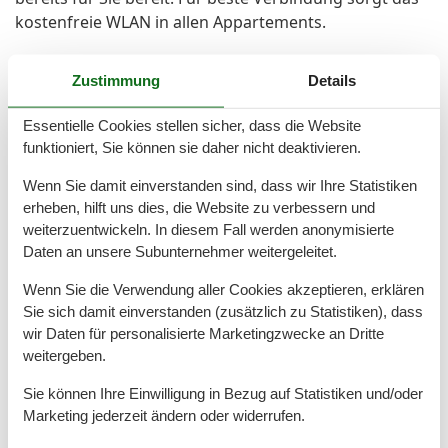
kostenfreie WLAN in allen Appartements.
Genießen Sie entspannte Tage im Haus Zeeck ? Ihr
Zustimmung
Details
Rückzugsort für erholsame Stunden auf der
wunderschönen Insel Hiddensee.
Essentielle Cookies stellen sicher, dass die Website
funktioniert, Sie können sie daher nicht deaktivieren.
Wenn Sie damit einverstanden sind, dass wir Ihre Statistiken
Gesamte Ausstattung
erheben, hilft uns dies, die Website zu verbessern und
weiterzuentwickeln. In diesem Fall werden anonymisierte
Entfernungen
Daten an unsere Subunternehmer weitergeleitet.
Zum Arzt
5,2 km
Zum Bäcker
5,3 km
Wenn Sie die Verwendung aller Cookies akzeptieren, erklären
Zum Geldautomaten/Bank
5,2 km
Sie sich damit einverstanden (zusätzlich zu Statistiken), dass
Zum Restaurant
130 m
wir Daten für personalisierte Marketingzwecke an Dritte
Zum Strand
400 m
weitergeben.
Zum Supermarkt
180 m
Zur Badestelle/Gewässer
400 m
Sie können Ihre Einwilligung in Bezug auf Statistiken und/oder
Zur Bushaltestelle
140 m
Marketing jederzeit ändern oder widerrufen.
Zur Tourist-Information
5,5 km