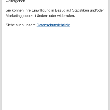
weitergeben.
Unterkünfte
Sie können Ihre Einwilligung in Bezug auf Statistiken und/oder
Internet im öff. Bereich
Marketing jederzeit ändern oder widerrufen.
Nichtraucherhaus
Siehe auch unsere
Datanschutzrichtlinie
Kurzurlaub
Zur Zeit werden keine Kurzulaube angeboten. Das
bedeutet meistens, dass ein Kurzurlaub in der
Hochsaison nicht möglich ist.
Kalender
Ankunft