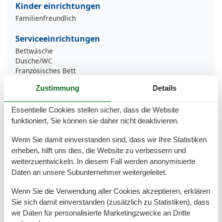
Kinder einrichtungen
Familienfreundlich
Serviceeinrichtungen
Bettwäsche
Dusche/WC
Französisches Bett
Gefriermöglichkeit
Zustimmung
Details
Handtücher
Insektenschutz/Gaze
Internet - WLAN
Essentielle Cookies stellen sicher, dass die Website
Küche (offen)
funktioniert, Sie können sie daher nicht deaktivieren.
Kühlschrank
Meerblick
Wenn Sie damit einverstanden sind, dass wir Ihre Statistiken
Mikrowelle
erheben, hilft uns dies, die Website zu verbessern und
Nichtraucher
weiterzuentwickeln. In diesem Fall werden anonymisierte
Tiere nicht erlaubt
Daten an unsere Subunternehmer weitergeleitet.
Wohn/Schlafraum komb
Wenn Sie die Verwendung aller Cookies akzeptieren, erklären
Umliegende einrichtungen
Sie sich damit einverstanden (zusätzlich zu Statistiken), dass
Garten zur Nutzung
wir Daten für personalisierte Marketingzwecke an Dritte