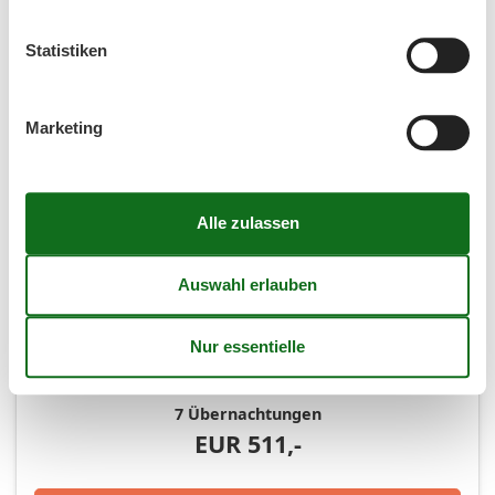
43
19
20
21
22
23
24
25
Statistiken
44
26
27
28
29
30
31
45
Marketing
Frei
Nicht frei
Ankunft möglich
Dauer
(4,7)
7 Übernachtungen
EUR
511,-