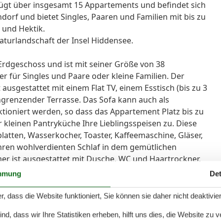
ügt über insgesamt 15 Appartements und befindet sich
ndorf und bietet Singles, Paaren und Familien mit bis zu
 und Hektik.
Naturlandschaft der Insel Hiddensee.
rdgeschoss und ist mit seiner Größe von 38
 für Singles und Paare oder kleine Familien. Der
ausgestattet mit einem Flat TV, einem Esstisch (bis zu 3
grenzender Terrasse. Das Sofa kann auch als
ktioniert werden, so dass das Appartement Platz bis zu
er kleinen Pantryküche Ihre Lieblingsspeisen zu. Diese
latten, Wasserkocher, Toaster, Kaffeemaschine, Gläser,
Ihren wohlverdienten Schlaf in dem gemütlichen
r ist ausgestattet mit Dusche, WC und Haartrockner.
mmung
Det
ereits am Anreisetag in vollen Zügen genießen können,
chepaket für Sie hinzugebucht. In diesem Fall ist das
r, dass die Website funktioniert, Sie können sie daher nicht deaktivie
senden bereits bezogen und ein Duschtuch sowie ein
d, dass wir Ihre Statistiken erheben, hilft uns dies, die Website zu 