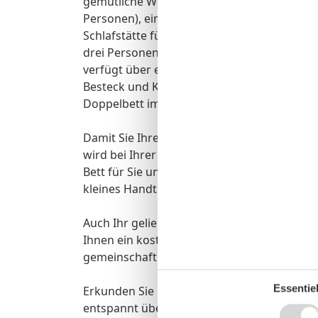
gemütliche Wohn-, Ess- und Kochbereich ist 
Personen), einer gemütlichen Couch und an
Schlafstätte für eine weitere Person umfun
drei Personen bietet. Bereiten Sie sich in d
verfügt über einen Kühlschrank, zwei Kochp
Besteck und Kochutensilien. Genießen Sie 
Doppelbett im Schlafzimmer. Das Badezimme
Damit Sie Ihre wohlverdiente Urlaubszeit b
wird bei Ihrer Buchung automatisch ein Wäs
Bett für Sie und das für Ihre lieben Mitrei
kleines Handtuch liegen bereit.
Auch Ihr geliebter Vierbeiner ist hier rech
Ihnen ein kostenfreier WLAN-Zugang zur Ve
gemeinschaftlichen Fahrradabstellraum au
Essentiel
Erkunden Sie Hiddensee bei ausgedehnten 
entspannt über die autofreie Insel dorthin