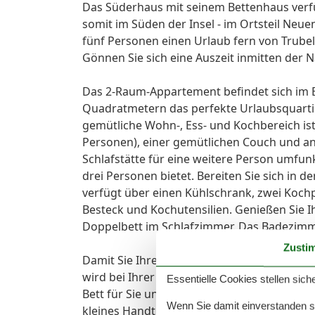
Das Süderhaus mit seinem Bettenhaus verf
somit im Süden der Insel - im Ortsteil Neue
fünf Personen einen Urlaub fern von Trubel
Gönnen Sie sich eine Auszeit inmitten der 
Das 2-Raum-Appartement befindet sich im E
Quadratmetern das perfekte Urlaubsquartier
gemütliche Wohn-, Ess- und Kochbereich ist 
Personen), einer gemütlichen Couch und an
Schlafstätte für eine weitere Person umfun
drei Personen bietet. Bereiten Sie sich in d
verfügt über einen Kühlschrank, zwei Kochp
Besteck und Kochutensilien. Genießen Sie 
Doppelbett im Schlafzimmer. Das Badezimme
Zusti
Damit Sie Ihre wohlverdiente Urlaubszeit b
wird bei Ihrer Buchung automatisch ein Wäs
Essentielle Cookies stellen siche
Bett für Sie und das für Ihre lieben Mitrei
Wenn Sie damit einverstanden sin
kleines Handtuch liegen bereit.