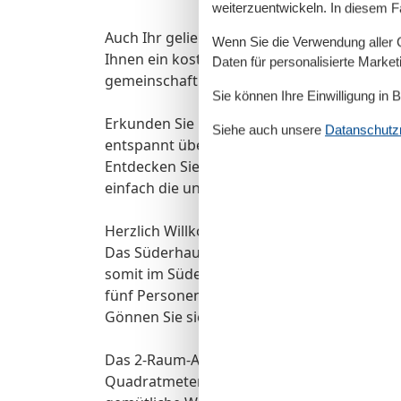
weiterzuentwickeln. In diesem F
Auch Ihr geliebter Vierbeiner ist hier rech
Wenn Sie die Verwendung aller Co
Ihnen ein kostenfreier WLAN-Zugang zur Ve
Daten für personalisierte Marke
gemeinschaftlichen Fahrradabstellraum au
Sie können Ihre Einwilligung in 
Erkunden Sie Hiddensee bei ausgedehnten 
Siehe auch unsere
Datanschutzri
entspannt über die autofreie Insel ? dorthi
Entdecken Sie den Leuchtturm, das idyllisc
einfach die unberührte Natur dieser einziga
Herzlich Willkommen auf Hiddensee - der au
Das Süderhaus mit seinem Bettenhaus verf
somit im Süden der Insel - im Ortsteil Neue
fünf Personen einen Urlaub fern von Trubel
Gönnen Sie sich eine Auszeit inmitten der 
Das 2-Raum-Appartement befindet sich im E
Quadratmetern das perfekte Urlaubsquartier