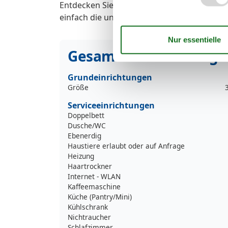
Entdecken Sie den Leuchtturm, das idyllisc
einfach die unberührte Natur dieser einziga
Gesamte Ausstattung
Grundeinrichtungen
Größe
Serviceeinrichtungen
Doppelbett
Dusche/WC
Ebenerdig
Haustiere erlaubt oder auf Anfrage
Heizung
Haartrockner
Internet - WLAN
Kaffeemaschine
Küche (Pantry/Mini)
Kühlschrank
Nichtraucher
Schlafzimmer