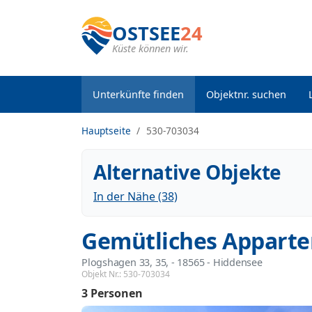
OSTSEE
24
Küste können wir.
Unterkünfte finden
Objektnr. suchen
Hauptseite
530-703034
Alternative Objekte
In der Nähe (38)
Gemütliches Apparte
Plogshagen 33, 35,
 - 18565
 - Hiddensee
Objekt Nr.:
530-703034
3 Personen