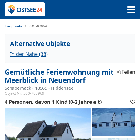
Hauptseite
530-787969
Alternative Objekte
In der Nähe (38)
Gemütliche Ferienwohnung mit
Teilen
Meerblick in Neuendorf
Schabernack
 - 18565
 - Hiddensee
Objekt Nr.:
530-787969
4 Personen
davon 1 Kind (0-2 Jahre alt)
F
h