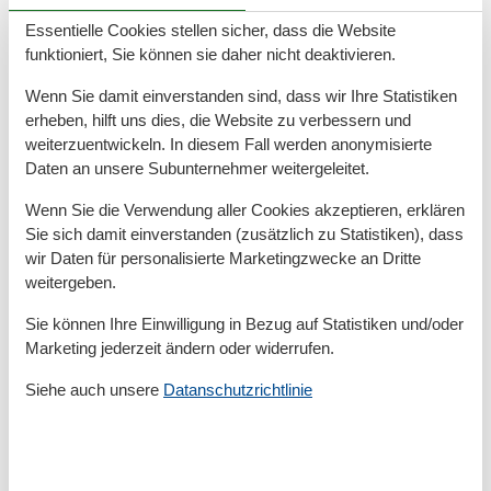
Zum Arzt
6 km
Zum Geldautomaten/Bank
6 km
Essentielle Cookies stellen sicher, dass die Website
Zum Restaurant
500 m
funktioniert, Sie können sie daher nicht deaktivieren.
Zum Strand
270 m
Zum Supermarkt
300 m
Wenn Sie damit einverstanden sind, dass wir Ihre Statistiken
Zum Zentrum
300 m
erheben, hilft uns dies, die Website zu verbessern und
Zur Badestelle/Gewässer
270 m
weiterzuentwickeln. In diesem Fall werden anonymisierte
Zur Bushaltestelle
300 m
Daten an unsere Subunternehmer weitergeleitet.
Zur Tourist-Information
6 km
Wenn Sie die Verwendung aller Cookies akzeptieren, erklären
Grundeinrichtungen
Sie sich damit einverstanden (zusätzlich zu Statistiken), dass
Größe
35 m²
wir Daten für personalisierte Marketingzwecke an Dritte
weitergeben.
Kinder einrichtungen
Sie können Ihre Einwilligung in Bezug auf Statistiken und/oder
Familienfreundlich
Marketing jederzeit ändern oder widerrufen.
Serviceeinrichtungen
Siehe auch unsere
Datanschutzrichtlinie
Bettwäsche
Doppelbett
Dusche/WC
Einzelbett
Gefriermöglichkeit