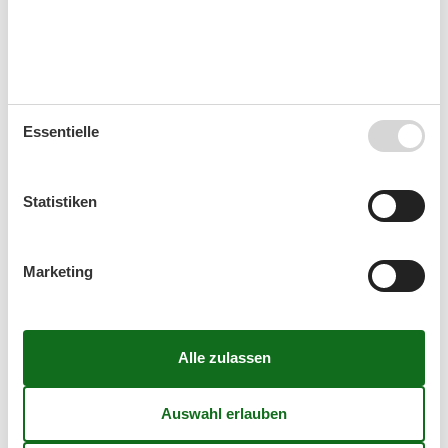
September 2026
Mo
Di
Mi
Do
Fr
Sa
So
36
1
2
3
4
5
6
Essentielle
37
7
8
9
10
11
12
13
38
14
15
16
17
18
19
20
Statistiken
39
21
22
23
24
25
26
27
40
28
29
30
Marketing
41
Oktober 2026
Mo
Di
Mi
Do
Fr
Sa
So
40
1
2
3
4
41
5
6
7
8
9
10
11