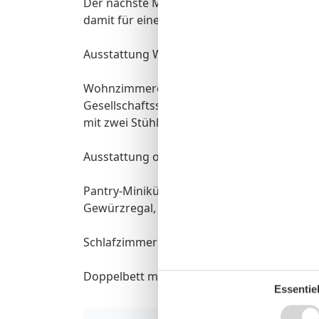
Der nächste Morgen beginnt mit einer er
damit für einen frischen Start in den Tag.
Ausstattung Wohnzimmer und Essbereich:
Wohnzimmercouch und Wohnzimmertisch, Kl
Gesellschaftsspielebox und darauf der TV-
mit zwei Stühlen.
Ausstattung offene Küche:
Pantry-Miniküche mit zwei Kochfeldern, Sp
Gewürzregal, elektrischen Geräten wie Toa
Schlafzimmer:
Doppelbett mit 160 x 200, Nachtschränke, 
Essentiel