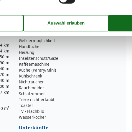
Serviceeinrichtungen
Bettwäsche
Doppelbett
Dusche/WC
Gefriermöglichkeit
,4 km
Handtücher
,4 km
Heizung
50 m
Insektenschutz/Gaze
90 m
Kaffeemaschine
40 m
Küche (Pantry/Mini)
70 m
Kühlschrank
40 m
Nichtraucher
00 m
Rauchmelder
,7 km
Schlafzimmer
Tiere nicht erlaubt
Toaster
40 m²
TV - Flachbild
Wasserkocher
Unterkünfte