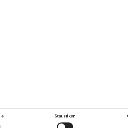
frischenden Dusche im modernen Badezimmer und sorgt
eiderschrank, TV-Schrank mit Büchern, Gläser,
Flachbildschirm, Garderobe und Schuhablage, Esstisch
üle und Kühlschrank, Küchenschränke, kleines
ster, Eierkocher, Wasserkocher und Kaffeemaschine.
Hocker
le
Statistiken