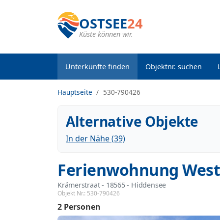
OSTSEE
24
Küste können wir.
Unterkünfte finden
Objektnr. suchen
Hauptseite
530-790426
Alternative Objekte
In der Nähe (39)
Ferienwohnung Westb
Krämerstraat
 - 18565
 - Hiddensee
Objekt Nr.:
530-790426
2 Personen