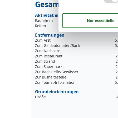
Gesamte Ausstattung
Aktivität einrichtungen
Radfahren
Reiten
Entfernungen
Zum Arzt
5
Zum Geldautomaten/Bank
5
Zum Nachbarn
Zum Restaurant
2
Zum Strand
2
Zum Supermarkt
2
Zur Badestelle/Gewässer
2
Zur Bushaltestelle
2
Zur Tourist-Information
5
Grundeinrichtungen
Größe