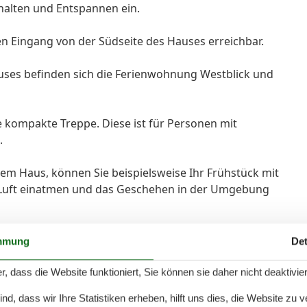
halten und Entspannen ein.
n Eingang von der Südseite des Hauses erreichbar.
ses befinden sich die Ferienwohnung Westblick und
 kompakte Treppe. Diese ist für Personen mit
.
em Haus, können Sie beispielsweise Ihr Frühstück mit
 Luft einatmen und das Geschehen in der Umgebung
ie inseltypische Natur erleben.
mmung
Det
t vom Alltag.
r, dass die Website funktioniert, Sie können sie daher nicht deaktivie
d, dass wir Ihre Statistiken erheben, hilft uns dies, die Website zu 
m großen Ferienwohnung mit Wohnzimmer inklusive