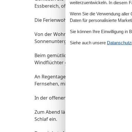
weiterzuentwickeln. In diesem F
Essbereich, offener Küche, Schlafzimmer u
Wenn Sie die Verwendung aller Co
Die Ferienwohnung wurde im Jahr 2025 au
Daten für personalisierte Marke
Sie können Ihre Einwilligung in 
Von der Wohnzimmercouch aus können Sie 
Sonnenuntergang entgegengeht.
Siehe auch unsere
Datanschutzri
Beim gemütlichen Sitzen im Essbereich könn
Windflüchter genießen.
An Regentagen kommt auch keine Langewei
Fernsehen, mit Gesellschafspielen oder be
In der offenen Küche können Sie ganz nach 
Zum Abend lädt das Schlafzimmer mit eine
Schlaf ein.