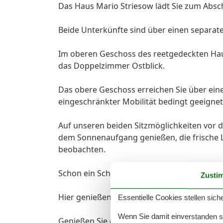
Das Haus Mario Striesow lädt Sie zum Absc
Beide Unterkünfte sind über einen separate
Im oberen Geschoss des reetgedeckten Hau
das Doppelzimmer Ostblick.
Das obere Geschoss erreichen Sie über eine
eingeschränkter Mobilität bedingt geeignet
Auf unseren beiden Sitzmöglichkeiten vor d
dem Sonnenaufgang genießen, die frische
beobachten.
Schon ein Schritt vor die Haustür lässt Sie d
Zusti
Hier genießen Sie Ihre wohlverdiente Auszei
Essentielle Cookies stellen siche
Wenn Sie damit einverstanden sin
Genießen Sie erholsame Tage in der 40 q