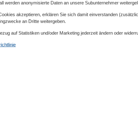
all werden anonymisierte Daten an unsere Subunternehmer weitergele
nd Bad.
okies akzeptieren, erklären Sie sich damit einverstanden (zusätzlich
fwendig renoviert und bietet modernen Wohnkomfort.
tingzwecke an Dritte weitergeben.
Bezug auf Statistiken und/oder Marketing jederzeit ändern oder widerr
entspannt beobachten, wie die Sonne langsam dem
chtlinie
en Sie den Blick auf die Natur und die inseltypischen
le auf. Genießen Sie entspannte Stunden beim
i einem guten Buch aus unserem Bücherregal.
Lust und Laune Ihre Lieblingsrezepte zubereiten.
m komfortablen Doppelbett (160 x 200) zum erholsamen