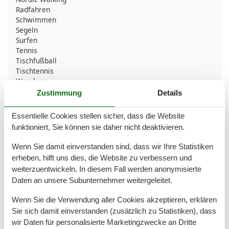
Radfahren
Schwimmen
Segeln
Surfen
Tennis
Tischfußball
Tischtennis
Wandern
Wassersport
Zustimmung
Details
Bad
Essentielle Cookies stellen sicher, dass die Website
Anzahl der Duschen
1
funktioniert, Sie können sie daher nicht deaktivieren.
Badezimmerfenster
Dusche
Wenn Sie damit einverstanden sind, dass wir Ihre Statistiken
Haartrockner
erheben, hilft uns dies, die Website zu verbessern und
Waschbecken
weiterzuentwickeln. In diesem Fall werden anonymisierte
WC
Daten an unsere Subunternehmer weitergeleitet.
Basic
Wenn Sie die Verwendung aller Cookies akzeptieren, erklären
Anzahl der Stockwerke
1
Sie sich damit einverstanden (zusätzlich zu Statistiken), dass
JahrRenovierung
2021
wir Daten für personalisierte Marketingzwecke an Dritte