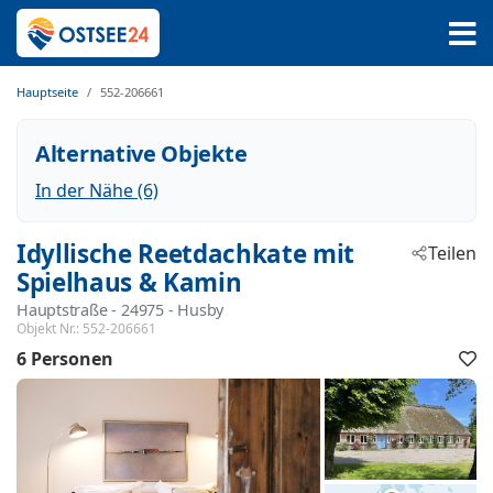
Hauptseite
552-206661
Alternative Objekte
In der Nähe (6)
Idyllische Reetdachkate mit
Teilen
Spielhaus & Kamin
Hauptstraße
 - 24975
 - Husby
Objekt Nr.:
552-206661
6 Personen
F
h