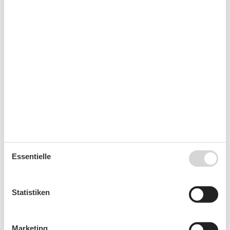
Jalousie
Kamin
Kultur
Mülleimer
Möglichkeit zur Raumverdunkelung
Radio
Rauchmelder
Sitzgelegenheiten im Esszimmer
Spiegel
Staubsauger
Tages-Spa
TV
Warmes Wasser
WLAN
Essentielle
Kurzurlaub
Statistiken
Sie haben das ganze Jahr die Möglichkeit einen
Kurzurlaub zu machen.
Marketing