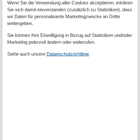
Wenn Sie die Verwendung aller Cookies akzeptieren, erklären
JahrRenovierung
2025
Sie sich damit einverstanden (zusätzlich zu Statistiken), dass
Nichtraucher
wir Daten für personalisierte Marketingzwecke an Dritte
Quadratmeter
25 m²
Zimmer
2
weitergeben.
Sie können Ihre Einwilligung in Bezug auf Statistiken und/oder
Draußen
Marketing jederzeit ändern oder widerrufen.
Anzahl der Parkplätze
1
Garten
Siehe auch unsere
Datanschutzrichtlinie
Gartenmöbel
Liegewiese
Privater P-Platz
Terrasse
Entfernung
Entfernung Einkauf
3 km
FlughafenEntfernung
150000 km
MeerEntfernung
10 km
RestaurantEntfernung
3 km
SeeEntfernung
1500 km
StadtEntfernung
12 km
Strandentfernung
10 km