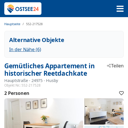
Hauptseite
552-217528
Alternative Objekte
In der Nähe (6)
Gemütliches Appartement in
Teilen
historischer Reetdachkate
Hauptstraße
 - 24975
 - Husby
Objekt Nr.:
552-217528
2 Personen
F
h