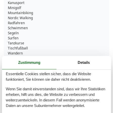
Kanusport
Minigolf
Mountainbiking
Nordic Walking
Radfahren
Schwimmen
Segeln
Surfen
Tanzkurse
Tischfußball
Wandern
Wassersport
Zustimmung
Details
Yoga
Bad
Essentielle Cookies stellen sicher, dass die Website
funktioniert, Sie können sie daher nicht deaktivieren.
Anzahl der Duschen
1
Dusche
Wenn Sie damit einverstanden sind, dass wir Ihre Statistiken
Waschbecken
erheben, hilft uns dies, die Website zu verbessern und
WC
weiterzuentwickeln. In diesem Fall werden anonymisierte
Basic
Daten an unsere Subunternehmer weitergeleitet.
Anzahl der Stockwerke
1