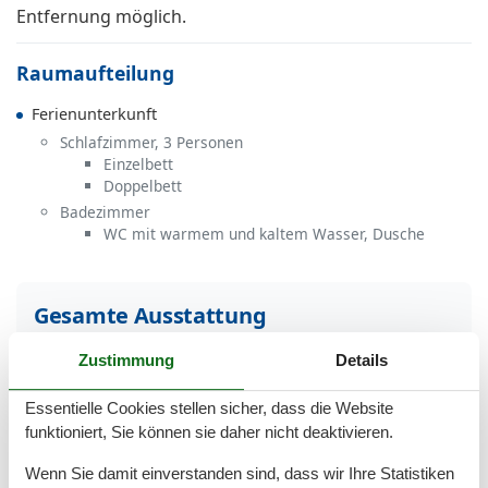
Entfernung möglich.
Raumaufteilung
Ferienunterkunft
Schlafzimmer, 3 Personen
Einzelbett
Doppelbett
Badezimmer
WC mit warmem und kaltem Wasser, Dusche
Gesamte Ausstattung
Zustimmung
Details
Badezimmer
TOILETTE. Heißes und kaltes Wasser
Essentielle Cookies stellen sicher, dass die Website
funktioniert, Sie können sie daher nicht deaktivieren.
Diverse
Alternative Heizung, Ölradiator
Wenn Sie damit einverstanden sind, dass wir Ihre Statistiken
Anzahl Kinderbetten
1