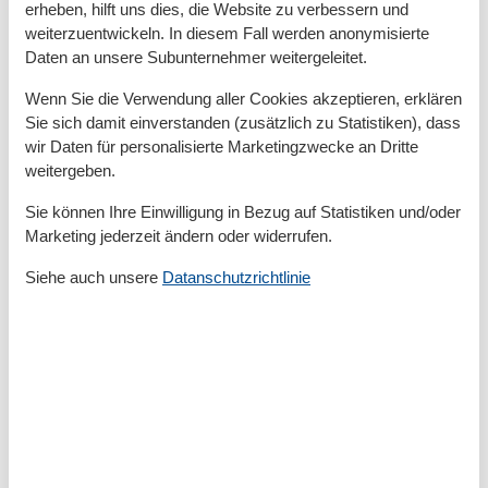
erheben, hilft uns dies, die Website zu verbessern und
Anzahl kostenloser Kinder (<4 Jahre)
1
weiterzuentwickeln. In diesem Fall werden anonymisierte
Etage Erdgeschoss
Daten an unsere Subunternehmer weitergeleitet.
Ferienwohnung
28 m²
Haustiere Nr
Wenn Sie die Verwendung aller Cookies akzeptieren, erklären
Renoviert
2015
Sie sich damit einverstanden (zusätzlich zu Statistiken), dass
Strom und Heizung exkl.
wir Daten für personalisierte Marketingzwecke an Dritte
Wasser inkl.
weitergeben.
Draußen
Sie können Ihre Einwilligung in Bezug auf Statistiken und/oder
Eingezäuntes Grundstück
Marketing jederzeit ändern oder widerrufen.
Gartenmöbel
Grill
Siehe auch unsere
Datanschutzrichtlinie
Kostenloser Parkplatz auf dem Gelände
Elektrogeräte
1 Fernseher
Flachbildfernseher
Internet (drahtlos)
Stereoanlage
In der Nähe