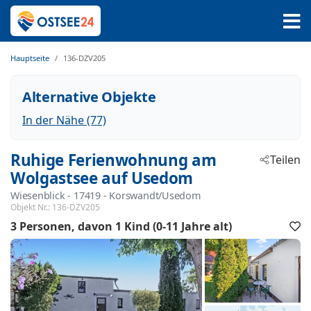
Hauptseite
136-DZV205
Alternative Objekte
In der Nähe (77)
Ruhige Ferienwohnung am
Teilen
Wolgastsee auf Usedom
Wiesenblick
 - 17419
 - Korswandt/Usedom
Objekt Nr.:
136-DZV205
3 Personen
davon 1 Kind (0-11 Jahre alt)
F
h