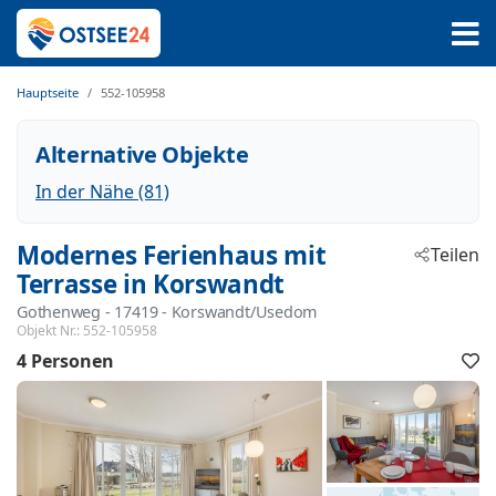
Hauptseite
552-105958
Alternative Objekte
In der Nähe (81)
Modernes Ferienhaus mit
Teilen
Terrasse in Korswandt
Gothenweg
 - 17419
 - Korswandt/Usedom
Objekt Nr.:
552-105958
4 Personen
F
h