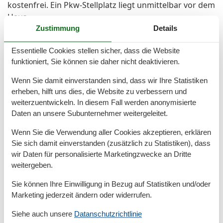
kostenfrei. Ein Pkw-Stellplatz liegt unmittelbar vor dem
Haus.
Zustimmung
Details
Raumaufteilung
Essentielle Cookies stellen sicher, dass die Website
Schlafzimmer, 2 Personen
funktioniert, Sie können sie daher nicht deaktivieren.
Verdunklungsvorhänge, Kleiderschrank
Wenn Sie damit einverstanden sind, dass wir Ihre Statistiken
Doppel-Boxspringbett (Offenes Fußteil)
erheben, hilft uns dies, die Website zu verbessern und
Schlafzimmer, 2 Personen
weiterzuentwickeln. In diesem Fall werden anonymisierte
Verdunklungsvorhänge, Kleiderschrank
Daten an unsere Subunternehmer weitergeleitet.
2 x Einzel-Boxspringbett (Offenes Fußteil)
Wenn Sie die Verwendung aller Cookies akzeptieren, erklären
Sie sich damit einverstanden (zusätzlich zu Statistiken), dass
Gesamte Ausstattung
wir Daten für personalisierte Marketingzwecke an Dritte
weitergeben.
Aktivitäten
Sie können Ihre Einwilligung in Bezug auf Statistiken und/oder
Bootsverleih
Marketing jederzeit ändern oder widerrufen.
Golf
Radfahren
Siehe auch unsere
Datanschutzrichtlinie
Wandern