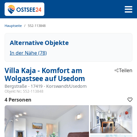
Hauptseite
552-113848
Alternative Objekte
In der Nähe (78)
Villa Kaja - Komfort am
Teilen
Wolgastsee auf Usedom
Bergstraße
 - 17419
 - Korswandt/Usedom
Objekt Nr.:
552-113848
4 Personen
F
h