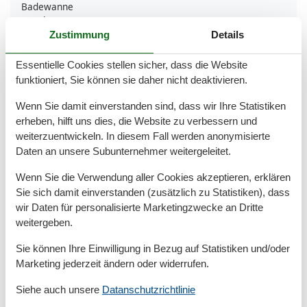
Badewanne
Dusche
Gäste-WCs
1
Zustimmung
Details
Handtücher
Haartrockner
Essentielle Cookies stellen sicher, dass die Website
Waschbecken
funktioniert, Sie können sie daher nicht deaktivieren.
WC
Wenn Sie damit einverstanden sind, dass wir Ihre Statistiken
Basic
erheben, hilft uns dies, die Website zu verbessern und
Kinder willkommen
weiterzuentwickeln. In diesem Fall werden anonymisierte
Nichtraucher
Daten an unsere Subunternehmer weitergeleitet.
Quadratmeter
100 m²
Zimmer
3
Wenn Sie die Verwendung aller Cookies akzeptieren, erklären
Sie sich damit einverstanden (zusätzlich zu Statistiken), dass
Draußen
wir Daten für personalisierte Marketingzwecke an Dritte
Anzahl der Parkplätze
1
weitergeben.
Garten
Gartenmöbel
Sie können Ihre Einwilligung in Bezug auf Statistiken und/oder
Privater P-Platz
Marketing jederzeit ändern oder widerrufen.
Terrasse
Siehe auch unsere
Datanschutzrichtlinie
Entfernung