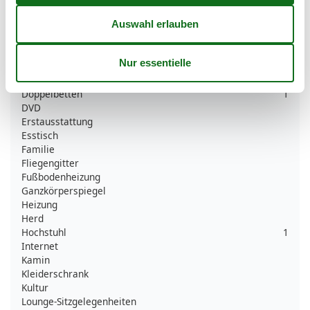
Babybett
1
Betten
4
Bettwäsche
Blick auf die Landschaft
CD Gerät
Digitales Fernsehen
Doppelbetten
1
DVD
Erstausstattung
Esstisch
Familie
Fliegengitter
Fußbodenheizung
Ganzkörperspiegel
Heizung
Herd
Hochstuhl
1
Internet
Kamin
Kleiderschrank
Kultur
Lounge-Sitzgelegenheiten