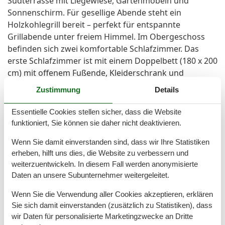
Südterrasse mit Liegewiese, Gartenmöbeln und
Sonnenschirm. Für gesellige Abende steht ein
Holzkohlegrill bereit – perfekt für entspannte
Grillabende unter freiem Himmel. Im Obergeschoss
befinden sich zwei komfortable Schlafzimmer. Das
erste Schlafzimmer ist mit einem Doppelbett (180 x 200
cm) mit offenem Fußende, Kleiderschrank und
eigenem TV ausgestattet. Das zweite Schlafzimmer
Zustimmung
Details
verfügt über zwei einstiegsfreundliche Einzel-
Boxspringbetten (90 x 200 cm), die flexibel als
Essentielle Cookies stellen sicher, dass die Website
Einzelbetten oder Doppelbett gestellt werden können.
funktioniert, Sie können sie daher nicht deaktivieren.
Beide Schlafzimmer lassen sich vollständig abdunkeln
Wenn Sie damit einverstanden sind, dass wir Ihre Statistiken
und bieten ideale Voraussetzungen für erholsamen
erheben, hilft uns dies, die Website zu verbessern und
Schlaf. Zusätzlich steht im Obergeschoss ein
weiterzuentwickeln. In diesem Fall werden anonymisierte
großzügiges zweites Bad mit Badewanne und WC zur
Daten an unsere Subunternehmer weitergeleitet.
Verfügung. Alle Fenster sind mit Insektenschutzgittern
ausgestattet. Für einen sorgenfreien Start in den
Wenn Sie die Verwendung aller Cookies akzeptieren, erklären
Urlaub sind die Betten bereits bezogen, Handtücher
Sie sich damit einverstanden (zusätzlich zu Statistiken), dass
wir Daten für personalisierte Marketingzwecke an Dritte
liegen ausreichend bereit und eine Grundausstattung