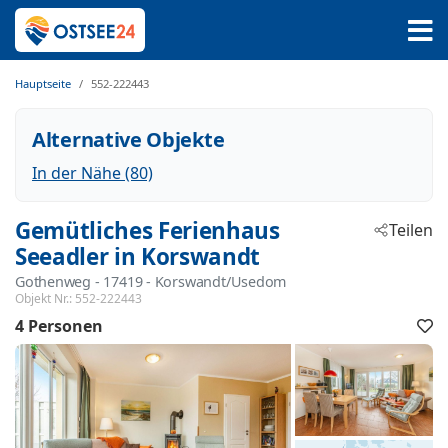
Hauptseite
552-222443
Alternative Objekte
In der Nähe (80)
Gemütliches Ferienhaus
Teilen
Seeadler in Korswandt
Gothenweg
 - 17419
 - Korswandt/Usedom
Objekt Nr.:
552-222443
4 Personen
F
h