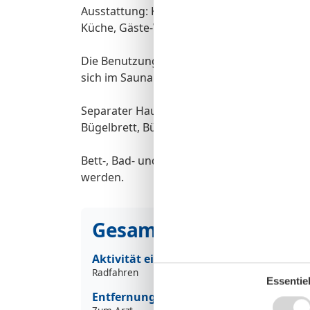
Ausstattung: Kamin, CD-Stereo-Anlage, Sat-
Küche, Gäste-WC, Bad mit Dusche. Parkpla
Die Benutzung der Sauna erfolgt in Eigeno
sich im Saunabereich.
Separater Hauswirtschaftsraum zur gemei
Bügelbrett, Bügeleisen, Wäschespinne.
Bett-, Bad- und Tischwäsche sind mitzubrin
werden.
Gesamte Ausstattung
Aktivität einrichtungen
Radfahren
Essentiel
Entfernungen