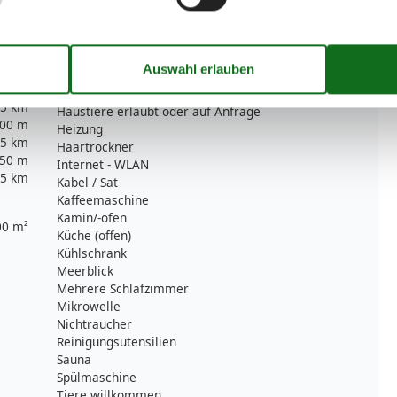
5 km
Doppelbett
5 km
Dusche/WC
5 km
Einzelbett
5 km
Feuerlöscher
3 km
Gefriermöglichkeit
50 m
Gäste-WC
5 km
Haustiere erlaubt oder auf Anfrage
00 m
Heizung
5 km
Haartrockner
50 m
Internet - WLAN
5 km
Kabel / Sat
Kaffeemaschine
Kamin/-ofen
00 m²
Küche (offen)
Kühlschrank
Meerblick
Mehrere Schlafzimmer
Mikrowelle
Nichtraucher
Reinigungsutensilien
Sauna
Spülmaschine
Tiere willkommen