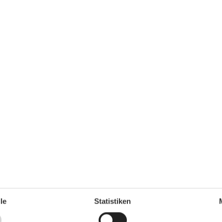
TV, Internetzugang (W-LAN), komplett ausgestattete
tz auf dem Grundstück.
rganisation der Gäste. Ein Gebührenautomat befindet
nsamen Nutzung: Waschmaschine, Wäschetrockner,
gen bzw. können bei der Verwalterin vor Ort gemietet
Serviceeinrichtungen
Backofen
le
Statistiken
Balkon
Bügelbrett