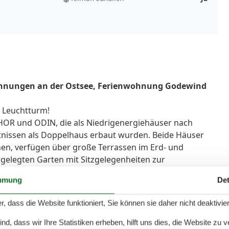
ohnungen an der Ostsee, Ferienwohnung Godewind
 Leuchtturm!
HOR und ODIN, die als Niedrigenergiehäuser nach
nissen als Doppelhaus erbaut wurden. Beide Häuser
onen, verfügen über große Terrassen im Erd- und
elegten Garten mit Sitzgelegenheiten zur
 ein freistehendes Ferienhaus und bietet höchsten
mmung
Det
ls zu Huus Asgard, gehören die Ferienwohnung Holla (EG,
e Ferienwohnung Freya (OG, ca. 68 qm, geeignet für 2
r, dass die Website funktioniert, Sie können sie daher nicht deaktivie
ich in einem dritten Hausteil, dort ist auch die Sauna
Asgard gegen Gebühr und nach Absprache zur Verfügung
d, dass wir Ihre Statistiken erheben, hilft uns dies, die Website zu 