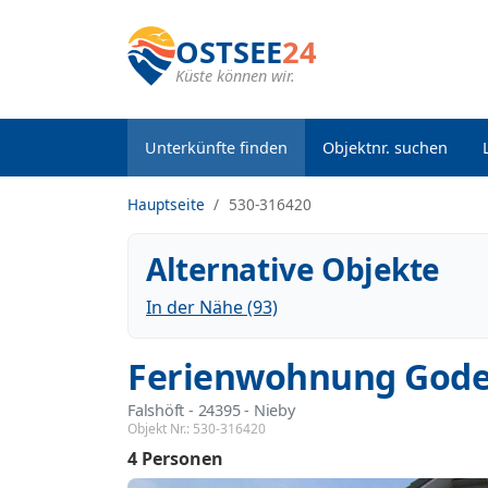
OSTSEE
24
Küste können wir.
Unterkünfte finden
Objektnr. suchen
Hauptseite
530-316420
Alternative Objekte
In der Nähe (93)
Ferienwohnung Godew
Falshöft
 - 24395
 - Nieby
Objekt Nr.:
530-316420
4 Personen