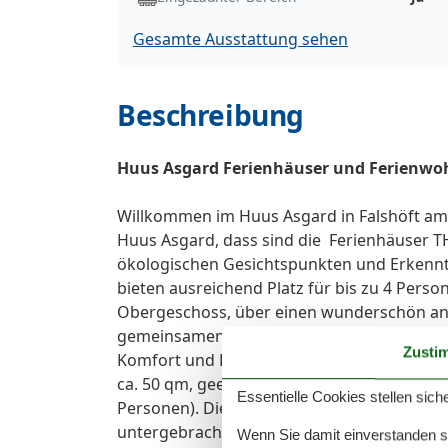
Gesamte Ausstattung sehen
Beschreibung
Huus Asgard Ferienhäuser und Ferienw
Willkommen im Huus Asgard in Falshöft am
Huus Asgard, dass sind die Ferienhäuser T
ökologischen Gesichtspunkten und Erkennt
bieten ausreichend Platz für bis zu 4 Pers
Obergeschoss, über einen wunderschön ang
gemeinsamen Nutzung. Ferienhaus SAGA ist
Zusti
Komfort und Platz für 4 Personen. Ebenfal
ca. 50 qm, geeignet für 2 Personen) und di
Essentielle Cookies stellen siche
Personen). Die beiden Wohnungen befinden s
untergebracht, die den Gästen von Huus 
Wenn Sie damit einverstanden sin