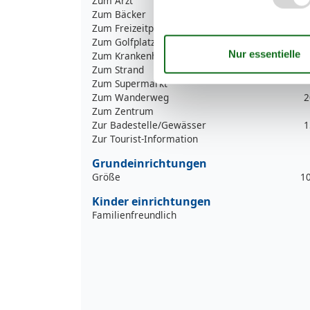
Zum Arzt
Zum Bäcker
Zum Freizeitpark
3
Zum Golfplatz
2
Zum Krankenhaus/Klinik
1
Zum Strand
1
Zum Supermarkt
Zum Wanderweg
2
Zum Zentrum
Zur Badestelle/Gewässer
1
Zur Tourist-Information
Grundeinrichtungen
Größe
1
Kinder einrichtungen
Familienfreundlich