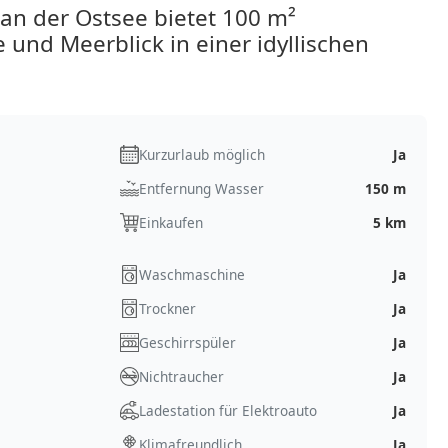
n der Ostsee bietet 100 m²
und Meerblick in einer idyllischen
Kurzurlaub möglich
Ja
Entfernung Wasser
150 m
Einkaufen
5 km
Waschmaschine
Ja
Trockner
Ja
Geschirrspüler
Ja
Nichtraucher
Ja
Ladestation für Elektroauto
Ja
Klimafreundlich
Ja