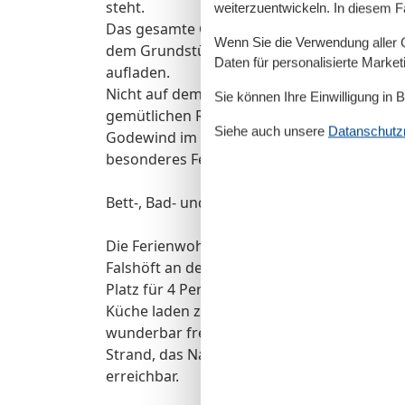
steht.
weiterzuentwickeln. In diesem F
Das gesamte Grundstück ist eingezäunt. PK
Wenn Sie die Verwendung aller Co
dem Grundstück und auch eine E-Bike-Lades
Daten für personalisierte Marke
aufladen.
Nicht auf dem Gelände von Huus Asgard abe
Sie können Ihre Einwilligung in 
gemütlichen Reetdachkate die Ferienwohn
Siehe auch unsere
Datanschutzri
Godewind im Obergeschoss. Ebenfalls in u
besonderes Ferienhaus für max. 2 Personen
Bett-, Bad- und Tischwäsche sind mitzubri
Die Ferienwohnung GODEWIND befindet sich
Falshöft an der Ostsee. Die Ferienwohnung d
Platz für 4 Personen. Die große Dachterra
Küche laden zu jeder Jaheszeit zum Verweil
wunderbar freien Blick auf die Ostseeküst
Strand, das Naturschutzgebiet Geltinger Bi
erreichbar.