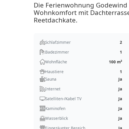
Die Ferienwohnung Godewind a
Wohnkomfort mit Dachterrasse 
Reetdachkate.
Schlafzimmer
2
Badezimmer
1
Wohnfläche
100 m²
Haustiere
1
Sauna
Ja
Internet
Ja
Satelliten-/Kabel TV
Ja
Kaminofen
Ja
Wasserblick
Ja
Eingezäunter Bereich
Ja