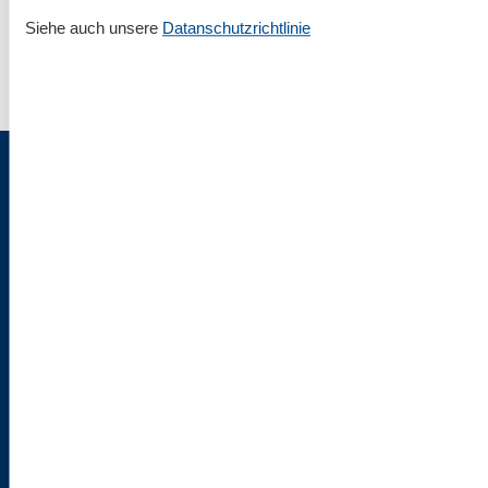
Siehe auch unsere
Datanschutzrichtlinie
Maasholm
▾
Impressum & Rechtlicher Tüdelkram
Über uns
AGB
Datenschutz
Cookies
Flaschenpost
Ostsee24.de | Büro Hamburg | Poststraße 33 | 20354 Hamburg