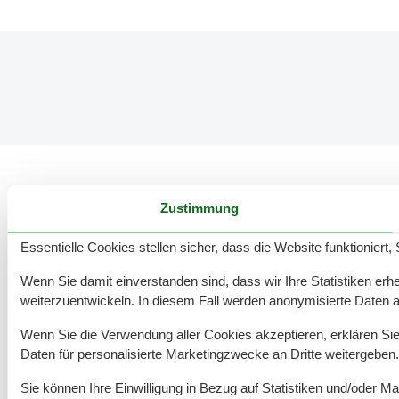
Zustimmung
97 tolle Ferienwohnungen in Maasholm
Essentielle Cookies stellen sicher, dass die Website funktioniert,
Wenn Sie damit einverstanden sind, dass wir Ihre Statistiken erhe
weiterzuentwickeln. In diesem Fall werden anonymisierte Daten 
Rund um deinen Urlaub an der Ostsee
Wenn Sie die Verwendung aller Cookies akzeptieren, erklären Sie 
Daten für personalisierte Marketingzwecke an Dritte weitergeben.
Unterkünfte nach Region
▾
Sie können Ihre Einwilligung in Bezug auf Statistiken und/oder Ma
Schlei
▾