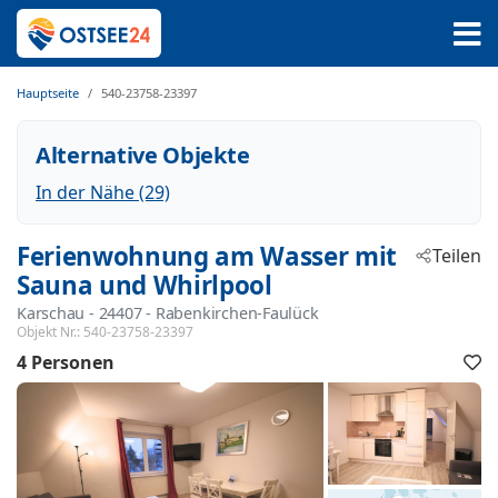
Hauptseite
540-23758-23397
Alternative Objekte
In der Nähe (29)
Ferienwohnung am Wasser mit
Teilen
Sauna und Whirlpool
Karschau
 - 24407
 - Rabenkirchen-Faulück
Objekt Nr.:
540-23758-23397
4 Personen
F
h