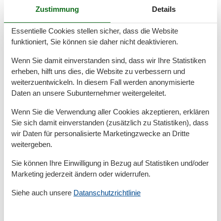
Zustimmung
Details
Raumaufteilung
Essentielle Cookies stellen sicher, dass die Website
Schlafzimmer, 2 Personen
funktioniert, Sie können sie daher nicht deaktivieren.
Doppelbett - Size: 151-180 cm
Wohn-/Schlafzimmer, 2 Personen
Wenn Sie damit einverstanden sind, dass wir Ihre Statistiken
Einzelcouch - variable size
erheben, hilft uns dies, die Website zu verbessern und
weiterzuentwickeln. In diesem Fall werden anonymisierte
Daten an unsere Subunternehmer weitergeleitet.
Gesamte Ausstattung
Wenn Sie die Verwendung aller Cookies akzeptieren, erklären
Allg. Ausstattung
Sie sich damit einverstanden (zusätzlich zu Statistiken), dass
wir Daten für personalisierte Marketingzwecke an Dritte
Kurabgabefrei
Wäschetrockner
weitergeben.
Sie können Ihre Einwilligung in Bezug auf Statistiken und/oder
Allgemein
Marketing jederzeit ändern oder widerrufen.
Abstellraum
Heizung
Siehe auch unsere
Datanschutzrichtlinie
Nichtraucher
Rauchmelder
Sauna