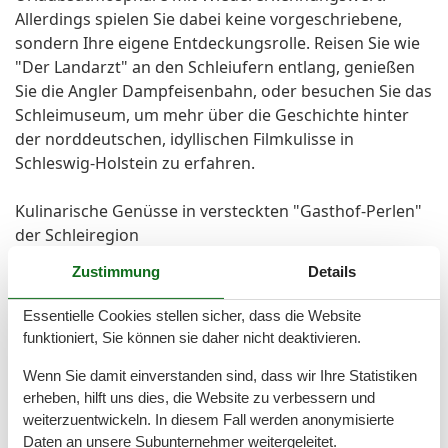
Allerdings spielen Sie dabei keine vorgeschriebene,
sondern Ihre eigene Entdeckungsrolle. Reisen Sie wie
"Der Landarzt" an den Schleiufern entlang, genießen
Sie die Angler Dampfeisenbahn, oder besuchen Sie das
Schleimuseum, um mehr über die Geschichte hinter
der norddeutschen, idyllischen Filmkulisse in
Schleswig-Holstein zu erfahren.
Kulinarische Genüsse in versteckten "Gasthof-Perlen"
der Schleiregion
Zustimmung
Details
Die Serienkneipe "Asmussens Kneipe" liegt in Kappeln
und heißt in Wirklichkeit "Aurora". Weitere
Essentielle Cookies stellen sicher, dass die Website
Restaurantempfehlungen finden Sie auf unserer
funktioniert, Sie können sie daher nicht deaktivieren.
Homepage oder vor Ort in der Gästemappe.
Wenn Sie damit einverstanden sind, dass wir Ihre Statistiken
Für die Nutzung von Waschmaschine und
erheben, hilft uns dies, die Website zu verbessern und
Wäschetrockner fallen zusätzliche Gebühren an.
weiterzuentwickeln. In diesem Fall werden anonymisierte
Der Bootssteg wird vom gegenüberliegenden
Daten an unsere Subunternehmer weitergeleitet.