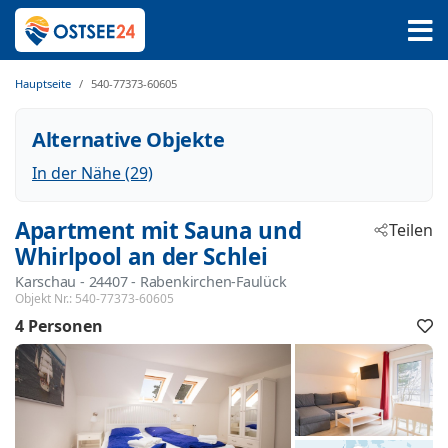
Hauptseite
540-77373-60605
Alternative Objekte
In der Nähe (29)
Apartment mit Sauna und
Teilen
Whirlpool an der Schlei
Karschau
 - 24407
 - Rabenkirchen-Faulück
Objekt Nr.:
540-77373-60605
4 Personen
F
h