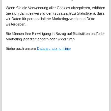
Campingplatz betrieben und es fallen zusätzliche
Gebühren an.
Wenn Sie die Verwendung aller Cookies akzeptieren, erklären
Sie sich damit einverstanden (zusätzlich zu Statistiken), dass
wir Daten für personalisierte Marketingzwecke an Dritte
Raumaufteilung
weitergeben.
Schlafzimmer, 2 Personen
Sie können Ihre Einwilligung in Bezug auf Statistiken und/oder
Doppelbett - Size: 151-180 cm
Marketing jederzeit ändern oder widerrufen.
Wohn-/Schlafzimmer, 2 Personen
Einzelcouch - variable size
Siehe auch unsere
Datanschutzrichtlinie
Gesamte Ausstattung
Allg. Ausstattung
Haustiere erlaubt
Heizung
Kurabgabefrei
Nichtraucher
Sauna
Waschmaschine
WLAN