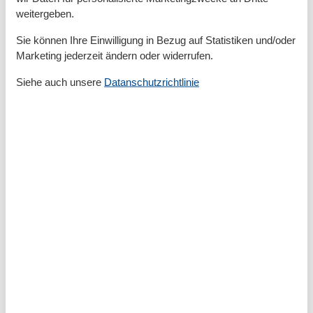
Zur Autobahn
25 km
weitergeben.
Zur Badestelle/Gewässer
1 km
Zur Bushaltestelle
500 m
Sie können Ihre Einwilligung in Bezug auf Statistiken und/oder
Zur Tourist-Information
6 km
Marketing jederzeit ändern oder widerrufen.
Grundeinrichtungen
Siehe auch unsere
Datanschutzrichtlinie
Größe
80 m²
Kinder einrichtungen
Familienfreundlich
Serviceeinrichtungen
Backofen
Bad/WC
BADEWANNE
Bettwäsche
Doppelbett
Dusche
Einzelbett
Französisches Bett
Gefriermöglichkeit