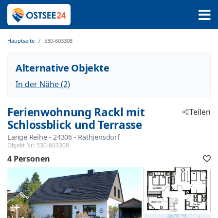
Hauptseite
530-603308
Alternative Objekte
In der Nähe (2)
Ferienwohnung Rackl mit
Teilen
Schlossblick und Terrasse
Lange Reihe
 - 24306
 - Rathjensdorf
Objekt Nr.:
530-603308
4 Personen
F
h