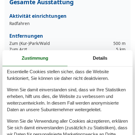
Gesamte Ausstattung
Aktivität einrichtungen
Radfahren
Entfernungen
Zum (Kur-)Park/Wald
500 m
Zum Arzt
5 km
Zum Bahnhof
6 km
Zustimmung
Details
Zum Bäcker
5 km
Zum Flughafen
80 km
Essentielle Cookies stellen sicher, dass die Website
Zum Freizeitpark
20 km
funktioniert, Sie können sie daher nicht deaktivieren.
Zum Geldautomaten/Bank
6 km
Zum Golfplatz
10 km
Wenn Sie damit einverstanden sind, dass wir Ihre Statistiken
Zum Krankenhaus/Klinik
13 km
erheben, hilft uns dies, die Website zu verbessern und
Zum Radweg
2 km
weiterzuentwickeln. In diesem Fall werden anonymisierte
Zum Restaurant
5 km
Daten an unsere Subunternehmer weitergeleitet.
Zum Schwimm-/Spaßbad
7 km
Zum Strand
25 km
Wenn Sie die Verwendung aller Cookies akzeptieren, erklären
Zum Supermarkt
5 km
Sie sich damit einverstanden (zusätzlich zu Statistiken), dass
Zum Wanderweg
200 m
Zum Zentrum
6 km
wir Daten für personalisierte Marketingzwecke an Dritte