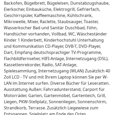
Backofen, Bügelbrett, Bügeleisen, Dunstabzugshaube,
Eierkocher, Einbauküche, Elektrogrill, Gefrierfach,
Geschirrspüler, Kaffeemaschine, Kühlschrank,
Mikrowelle, Mixer, Raclette, Staubsauger, Toaster,
Wasserkocher Bad und Sanitär Duschbad, Föhn,
Handtücher vorhanden, Vollbad, WC, Wäscheständer
Kinder 1 Kinderbett, Kinderhochstuhl Unterhaltung
und Kommunikation CD-Player, DVB-T, DVD-Player,
Dart, Empfang deutschsprachiger TV-Programme,
Flachbildfernseher, HIFI-Anlage, Internetzugang (DSL),
Kassettenrekorder, Radio, SAT-Anlage,
Spielesammlung, Internetzugang (WLAN) Zusätzlich 40
Zoll LCD - TV und mit Ihrem Laptop können Sie per W-
LAN im Internet surfen. Diverse Bücher für Leseratten.
Ausstattung Außen: Fahrradunterstand, Carport für
Motorräder, Garten, Gartenmöbel, Gartenteich, Grill,
Liegen, PKW-Stellplatz, Sonnenliegen, Sonnenschirm,
Strandkorb, Terrasse. Zusätzlich Liegewiese zum
Entspannen, Spielplatz am Ende des Ortes