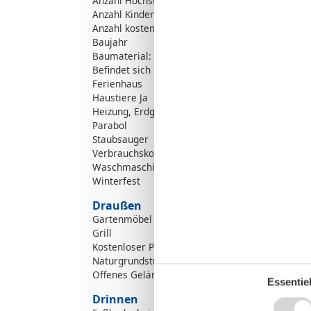
Anzahl Hochstühle
Anzahl Kinderbetten
Anzahl kostenloser Kinder (<4 Jahre)
Baujahr
Baumaterial: Holz
Befindet sich in Schönhagen
Ferienhaus
Haustiere Ja
Heizung, Erdgas
Parabol
Staubsauger
Verbrauchskosten exkl.
Waschmaschine
Winterfest
Draußen
Gartenmöbel
Grill
Kostenloser Parkplatz auf dem Gelände
Naturgrundstück
Offenes Gelände
Essentiel
Drinnen