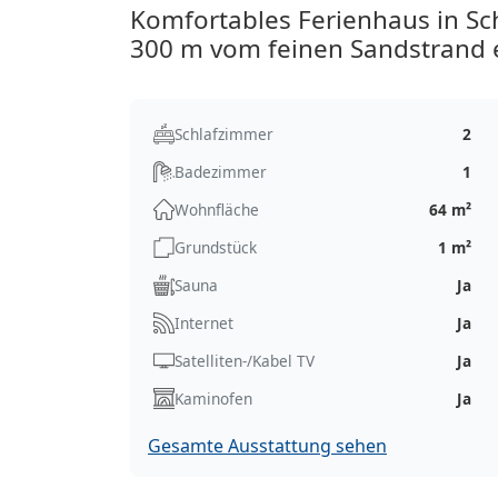
Komfortables Ferienhaus in S
300 m vom feinen Sandstrand e
Schlafzimmer
2
Badezimmer
1
Wohnfläche
64 m²
Grundstück
1 m²
Sauna
Ja
Internet
Ja
Satelliten-/Kabel TV
Ja
Kaminofen
Ja
Gesamte Ausstattung sehen