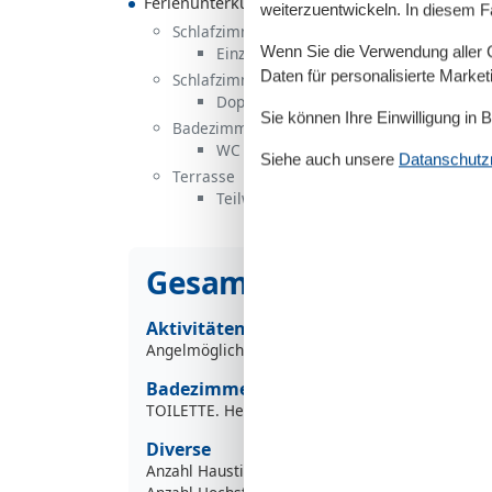
Ferienunterkunft
weiterzuentwickeln. In diesem F
Schlafzimmer, 2 Personen
Wenn Sie die Verwendung aller Co
Einzelbett
Daten für personalisierte Marke
Schlafzimmer, 2 Personen
Doppelbett
Sie können Ihre Einwilligung in 
Badezimmer
WC mit warmem und kaltem Wasser, 
Siehe auch unsere
Datanschutzri
Terrasse
Teilweise überdachte Terrasse
Gesamte Ausstattung
Aktivitäten
Angelmöglichkeit, Meer
Badezimmer
TOILETTE. Heißes und kaltes Wasser
Diverse
Anzahl Haustiere