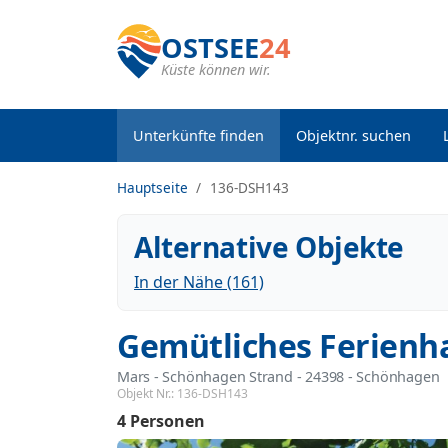
OSTSEE
24
Küste können wir.
Unterkünfte finden
Objektnr. suchen
Hauptseite
136-DSH143
Alternative Objekte
In der Nähe (161)
Gemütliches Ferienh
Mars
 - Schönhagen Strand
 - 24398
 - Schönhagen
Objekt Nr.:
136-DSH143
4 Personen