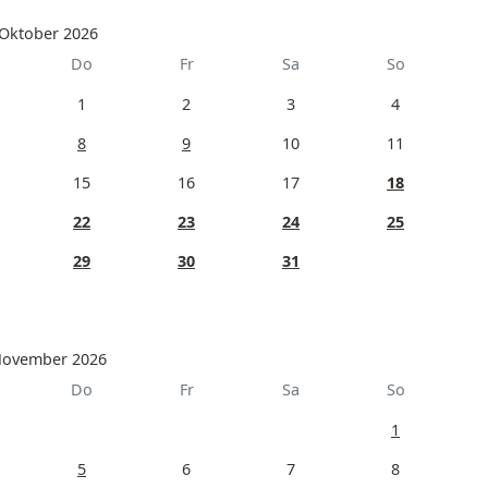
Oktober 2026
Do
Fr
Sa
So
1
2
3
4
8
9
10
11
15
16
17
18
22
23
24
25
29
30
31
ovember 2026
Do
Fr
Sa
So
1
5
6
7
8