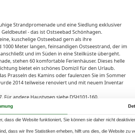
 ruhige Strandpromenade und eine Siedlung exklusiver
 Geldbeutel - das ist Ostseebad Schönhagen.
eine, kuschelige Ostseebad gern als ihre
 1000 Meter langen, feinsandigen Ostseestrand, der im
nschließt und im Süden in eine Steilküste übergeht.
nade, stehen 60 komfortable Ferienhäuser. Dieses helle
ichtung bietet ein schönes Domizil für den Urlaub.
 das Prasseln des Kamins oder faulenzen Sie im Sommer
urde 2014 teilweise renoviert und mit neuem Inventar
. Für andere Haustypen siehe DSH101-160.
in. Die Art des Fußbodenbelags und die Farbe der
mmung
Det
r, dass die Website funktioniert, Sie können sie daher nicht deaktivie
d, dass wir Ihre Statistiken erheben, hilft uns dies, die Website zu 