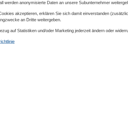
all werden anonymisierte Daten an unsere Subunternehmer weitergele
okies akzeptieren, erklären Sie sich damit einverstanden (zusätzlich
tingzwecke an Dritte weitergeben.
Bezug auf Statistiken und/oder Marketing jederzeit ändern oder widerr
Dusche
chtlinie
Elektrogeräte
1 DVD
1 Fernseher
Kostenloses Internet (drahtlos)
Stereoanlage und CD
In der Nähe
2
Entf. zum Wasser/Baden
300 m