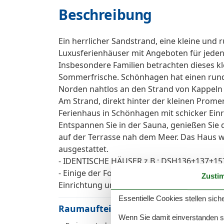
Beschreibung
Ein herrlicher Sandstrand, eine kleine und
Luxusferienhäuser mit Angeboten für jeden
Insbesondere Familien betrachten dieses kl
Sommerfrische. Schönhagen hat einen rund
Norden nahtlos an den Strand von Kappeln a
Am Strand, direkt hinter der kleinen Prome
Ferienhaus in Schönhagen mit schicker Einr
Entspannen Sie in der Sauna, genießen Sie
auf der Terrasse nah dem Meer. Das Haus w
ausgestattet.
- IDENTISCHE HÄUSER z.B.: DSH136+137+157
- Einige der Fotos können Wohnbeispiele se
Zusti
Einrichtung und des Hauses kann variieren.
Essentielle Cookies stellen siche
Raumaufteilung
Wenn Sie damit einverstanden sin