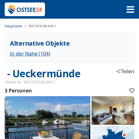
Hauptseite
305-DE9148.649.1
Alternative Objekte
In der Nähe (104)
 - Ueckermünde
Teilen
 - 17373
Objekt Nr.:
305-DE9148.649.1
3 Personen
F
h