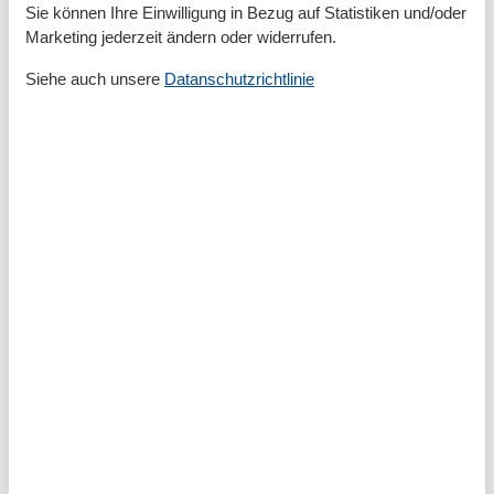
- Gesamtzahl Sitzplätze: keine
Sie können Ihre Einwilligung in Bezug auf Statistiken und/oder
Marketing jederzeit ändern oder widerrufen.
Entertainment
- Fernseher: Kabel-TV
Siehe auch unsere
Datanschutzrichtlinie
- DVD-Player
- Radio
- CD-Player
- Gesellschaftsspiele für Erwachsene
Für Kinder
- Kinderstuhl
- Gesellschaftsspiele für Kinder
Hauswirtschaft
- Waschmaschine: zur alleinigen Nutzung im Objekt
- Wäschetrockner: zur gemeinschaftlichen Nutzung im
Gebäude
- Bügeleisen
- Staubsauger