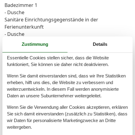
Badezimmer 1
- Dusche
Sanitäre Einrichtungsgegenstände in der
Ferienunterkunft
- Dusche
- Toilette
Zustimmung
Details
- Föhn
Essentielle Cookies stellen sicher, dass die Website
Kochen/Wohnen
funktioniert, Sie können sie daher nicht deaktivieren.
- Kaffeemaschine: Filter-Kaffeemaschine,
Wenn Sie damit einverstanden sind, dass wir Ihre Statistiken
Kaffeemaschine
erheben, hilft uns dies, die Website zu verbessern und
- Kühl-/Gefrierschrank: Gefrierfach, Kühlschrank
weiterzuentwickeln. In diesem Fall werden anonymisierte
- Herd: Zwei-Platten-Herd
Daten an unsere Subunternehmer weitergeleitet.
- Minibackofen
- Toaster
Wenn Sie die Verwendung aller Cookies akzeptieren, erklären
- Mikrowelle
Sie sich damit einverstanden (zusätzlich zu Statistiken), dass
- Wasserkocher
wir Daten für personalisierte Marketingzwecke an Dritte
weitergeben.
- Anzahl Esstische: keine