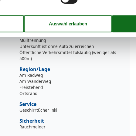
Nachhaltigkeit
Gebäude ist gut isoliert
Kein Einwegbesteck oder -geschirr
Mülltrennung
Unterkunft ist ohne Auto zu erreichen
Öffentliche Verkehrsmittel fußläufig (weniger als
500m)
Region/Lage
Am Radweg
Am Wanderweg
Freistehend
Ortsrand
Service
Geschirrtücher inkl.
Sicherheit
Rauchmelder