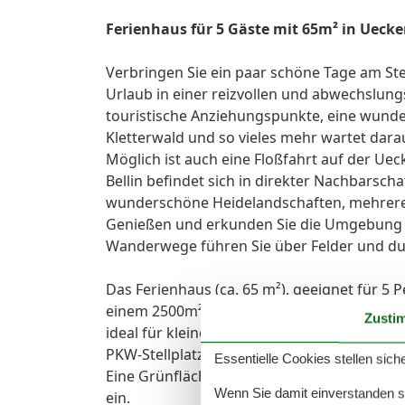
Ferienhaus für 5 Gäste mit 65m² in Ueck
Verbringen Sie ein paar schöne Tage am Ste
Urlaub in einer reizvollen und abwechslu
touristische Anziehungspunkte, eine wunder
Kletterwald und so vieles mehr wartet dar
Möglich ist auch eine Floßfahrt auf der Uec
Bellin befindet sich in direkter Nachbarsch
wunderschöne Heidelandschaften, mehrere
Genießen und erkunden Sie die Umgebung 
Wanderwege führen Sie über Felder und d
Das Ferienhaus (ca. 65 m²), geeignet für 5 
einem 2500m² großem Grundstück und ist n
Zusti
ideal für kleine Kinder und Nichtschwimmer 
PKW-Stellplatz und Unterstellmöglichkeit f
Essentielle Cookies stellen siche
Eine Grünfläche vor dem Haus mit Gartenm
Wenn Sie damit einverstanden sin
ein.