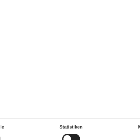
zu entrichten. Kartenzahlung ist nicht möglich!
r begleichen, Kartenzahlung ist nicht möglich!
ichtig ausgeliehen werden.
is 10.00 Uhr. Abweichungen sind nach Absprache
n werden Ihnen am Anreisetag im Objekt übergeben.
le
Statistiken