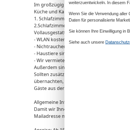
weiterzuentwickeln. In diesem F
Im großzügig eingerichtetem familienfreun
Küche und Kamin.
Wenn Sie die Verwendung aller Co
1. Schlafzimmer mit Doppelbett und Flat TV 
Daten für personalisierte Marke
2.Schlafzimmer mit Etagenbett und Einzelbe
Sie können Ihre Einwilligung in 
Vollausgestattete Küche, Bad mit ebenerd
- WLAN kostenfrei nutzbar
Siehe auch unsere
Datanschutzri
- Nichtraucher-Wohnung !
- Haustiere sind nicht erlaubt !
- Wir vermieten nur an Einzelpersonen und
Außerdem sind Partys nicht erlaubt.
Sollten zusätzliche Gäste (mehr als gebuch
übernachten, nehmen wir unser Hausrecht 
Gäste aus der Wohnung.
Allgemeine Informationen:
Damit wir Ihnen alle Infos zum Chech-in send
Mailadresse mit.
Anreise: Ab 15.00 Uhr ist der Schlüssel für