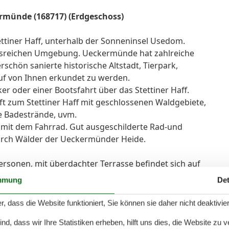
ermünde (168717) (Erdgeschoss)
ttiner Haff, unterhalb der Sonneninsel Usedom.
ngsreichen Umgebung. Ueckermünde hat zahlreiche
schön sanierte historische Altstadt, Tierpark,
auf von Ihnen erkundet zu werden.
ker oder einer Bootsfahrt über das Stettiner Haff.
aft zum Stettiner Haff mit geschlossenen Waldgebiete,
 Badestrände, uvm.
mit dem Fahrrad. Gut ausgeschilderte Rad-und
urch Wälder der Ueckermünder Heide.
Personen, mit überdachter Terrasse befindet sich auf
ur etwa 100 Meter vom flach abfallenden Sandstrand,
mmung
Det
mit Spielplatz, Liegewiese und Biergarten entfernt.
ür Fahrräder, Anhänger usw.direkt am Ferienhaus.
r, dass die Website funktioniert, Sie können sie daher nicht deaktivie
öbeln und Sonnenliegen lädt zum Relaxen und Grillen
d, dass wir Ihre Statistiken erheben, hilft uns dies, die Website zu 