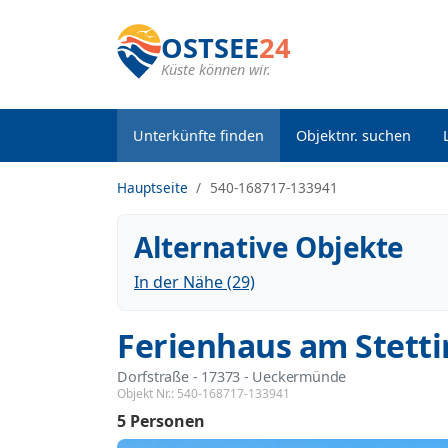
OSTSEE
24
Küste können wir.
Unterkünfte finden
Objektnr. suchen
Hauptseite
540-168717-133941
Alternative Objekte
In der Nähe (29)
Ferienhaus am Stetti
Dorfstraße
 - 17373
 - Ueckermünde
Objekt Nr.:
540-168717-133941
5 Personen