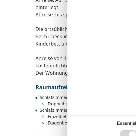
hinterlegt.
Abreise: bis spätestens bis 10.00 Uhr
Die ortsübliche Kurtaxe ist -in bar- vor Ort 
Beim Check-in die ortsübliche Kurtaxe in ba
Kinderbett und Hochstuhl können kostenpfl
Anreise von 15.00 Uhr-19.00 Uhr. Abreise b
kostenpflichtig möglich.
Der Wohnungsschlüssel sowie die Kurkarte
Raumaufteilung
Schlafzimmer, 2 Personen
Doppelbett - Size: 151-180 cm
Schlafzimmer, 3 Personen
Einzelbett - Size: 90-130 cm
Etagenbett - variable size
Essentiel