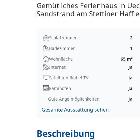
Gemütliches Ferienhaus in Ue
Sandstrand am Stettiner Haff e
Schlafzimmer
2
Badezimmer
1
Wohnfläche
65 m²
Internet
Ja
Satelliten-/Kabel TV
Ja
Kaminofen
Ja
Gute Angelmöglichkeiten
Ja
Gesamte Ausstattung sehen
Beschreibung