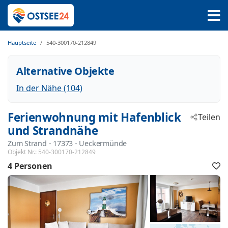
Hauptseite
540-300170-212849
Alternative Objekte
In der Nähe (104)
Ferienwohnung mit Hafenblick
Teilen
und Strandnähe
Zum Strand
 - 17373
 - Ueckermünde
Objekt Nr.:
540-300170-212849
4 Personen
F
h