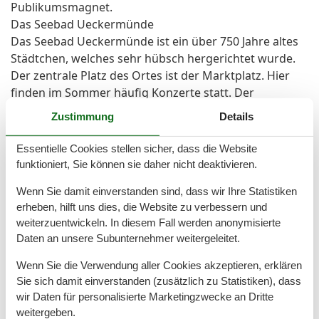
Publikumsmagnet.
Das Seebad Ueckermünde
Das Seebad Ueckermünde ist ein über 750 Jahre altes
Städtchen, welches sehr hübsch hergerichtet wurde.
Der zentrale Platz des Ortes ist der Marktplatz. Hier
finden im Sommer häufig Konzerte statt. Der
Marktplatz ist auch der Ausgangspunkt zu den
Zustimmung
Details
unterschiedlichen Stadtführungen. Viele Restaurants
zieren das Stadtbild. Ansonsten findet sich hier
Essentielle Cookies stellen sicher, dass die Website
fußläufig das übliche Serviceangebot einer deutschen
funktioniert, Sie können sie daher nicht deaktivieren.
Bäderstadt - von Banken bis Apotheken, von
Wenn Sie damit einverstanden sind, dass wir Ihre Statistiken
Supermärkten bis Boutiquen. Besondere Highlights
erheben, hilft uns dies, die Website zu verbessern und
sind sicherlich das Stadtkino, der Anleger der Oderhaff
weiterzuentwickeln. In diesem Fall werden anonymisierte
Reederei Peters, welche außer Haffrundfahrten auch
Daten an unsere Subunternehmer weitergeleitet.
Ausflüge nach Usedom und Polen anbietet. Der
Tierpark in Ueckermünde ist immer einen Ausflug
Wenn Sie die Verwendung aller Cookies akzeptieren, erklären
wert. Ein besonderes Highlight ist unsere 3D-
Sie sich damit einverstanden (zusätzlich zu Statistiken), dass
Schwarzlicht-Indoorminigolfanlage im alten Bahnhof
wir Daten für personalisierte Marketingzwecke an Dritte
weitergeben.
von Ueckermünde. Eine perfekte Abwechslung nach