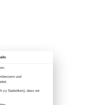
ails
ren.
verbessern und
itet.
 zu Statistiken), dass wir
ufen.