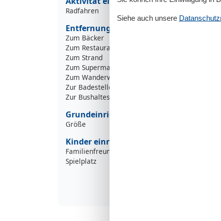
Aktivität einrichtungen
Radfahren
Siehe auch unsere
Datanschutzri
Entfernungen
Zum Bäcker
Zum Restaurant
Zum Strand
Zum Supermarkt
Zum Wanderweg
1
Zur Badestelle/Gewässer
Zur Bushaltestelle
5
Grundeinrichtungen
Größe
Kinder einrichtungen
Familienfreundlich
Spielplatz