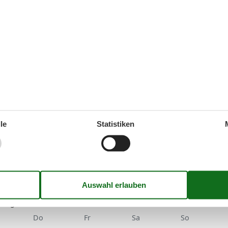
ganze Jahr einen Kurzurlaub zu machen, typischerweise
le
Statistiken
August 2026
Do
Fr
Sa
So