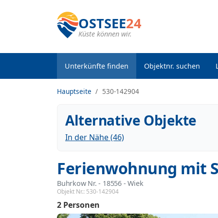
OSTSEE
24
Küste können wir.
Unterkünfte finden
Objektnr. suchen
Hauptseite
530-142904
Alternative Objekte
In der Nähe (46)
Ferienwohnung mit S
Buhrkow Nr.
 - 18556
 - Wiek
Objekt Nr.:
530-142904
2 Personen