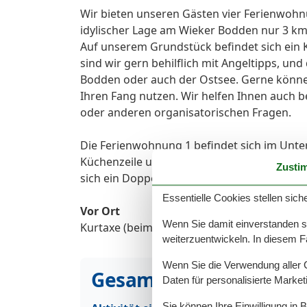
Wir bieten unseren Gästen vier Ferienwohn
idylischer Lage am Wieker Bodden nur 3 km
Auf unserem Grundstück befindet sich ein Ki
sind wir gern behilflich mit Angeltipps, u
Bodden oder auch der Ostsee. Gerne könne
Ihren Fang nutzen. Wir helfen Ihnen auch b
oder anderen organisatorischen Fragen.
Die Ferienwohnung 1 befindet sich im Unt
Küchenzeile und einer gemütlichen Sitzgrup
Zusti
sich ein Doppelbett. -Bad mit DU/WC. Das 
Essentielle Cookies stellen siche
Vor Ort
Wenn Sie damit einverstanden sin
Kurtaxe (beim örtlichen Fremdenverkehrsve
weiterzuentwickeln. In diesem F
Wenn Sie die Verwendung aller Co
Gesamte Ausstattung
Daten für personalisierte Marke
Sie können Ihre Einwilligung in 