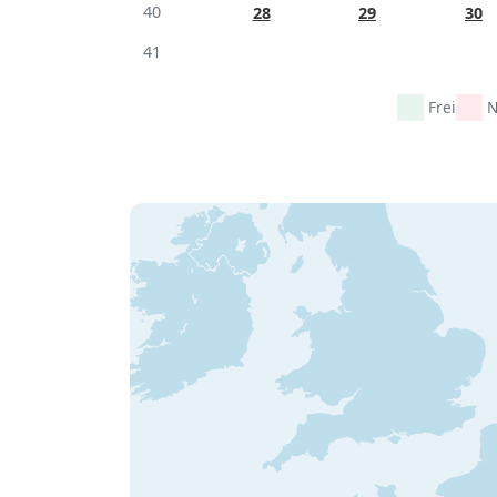
40
28
29
30
41
Frei
N