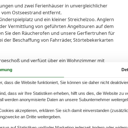
ungen und zwei Ferienhäuser in unvergleichlicher
 vom Ostseestrand entfernt.
nderspielplatz und ein kleiner Streichelzoo. Anglern
nd der Vermittlung von geführten Angeltouren auf dem
n Sie den Räucherofen und unsere Gerfiertruhen für
ei der Beschaffung von Fahrräder, Störtebekerkarten
ergeschoß und verfügt über ein Wohnzimmer mit
pe, (Sat TV, Radio). Im Familienschlafzimmer befindet
mmung
Det
großzügige Grundstück läden zur aktiven Erhohlung ein.
r, dass die Website funktioniert, Sie können sie daher nicht deaktivie
d, dass wir Ihre Statistiken erheben, hilft uns dies, die Website zu 
rband zu entrichten).
all werden anonymisierte Daten an unsere Subunternehmer weitergele
okies akzeptieren, erklären Sie sich damit einverstanden (zusätzlich
tingzwecke an Dritte weitergeben.
Bezug auf Statistiken und/oder Marketing jederzeit ändern oder widerr