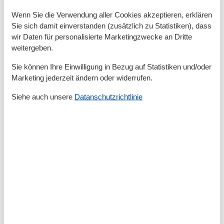
Wenn Sie die Verwendung aller Cookies akzeptieren, erklären
Grundeinrichtungen
Sie sich damit einverstanden (zusätzlich zu Statistiken), dass
Größe
140 m²
wir Daten für personalisierte Marketingzwecke an Dritte
weitergeben.
Kinder einrichtungen
Familienfreundlich
Sie können Ihre Einwilligung in Bezug auf Statistiken und/oder
Marketing jederzeit ändern oder widerrufen.
Serviceeinrichtungen
Siehe auch unsere
Datanschutzrichtlinie
Allergikerger. (tierfrei)
Backofen
Doppelbett
Ebenerdig
Getrennt stehende Betten
Heizung
Hochstuhl
Holz- oder Parkettböden
Haartrockner
Insektenschutz/Gaze
Internet - WLAN
Kaffeemaschine
Kamin/-ofen