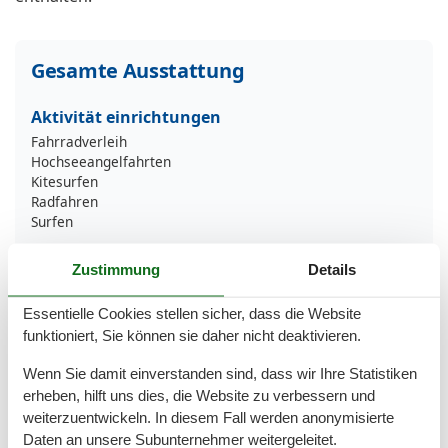
Gesamte Ausstattung
Aktivität einrichtungen
Fahrradverleih
Hochseeangelfahrten
Kitesurfen
Radfahren
Surfen
Entfernungen
Zustimmung
Details
Zum Bäcker
2 km
Zum Krankenhaus/Klinik
35 km
Essentielle Cookies stellen sicher, dass die Website
Zum Restaurant
1,5 km
funktioniert, Sie können sie daher nicht deaktivieren.
Zum Strand
50 m
Zum Supermarkt
2 km
Wenn Sie damit einverstanden sind, dass wir Ihre Statistiken
Zum Zentrum
2 km
erheben, hilft uns dies, die Website zu verbessern und
Zur Badestelle/Gewässer
50 m
weiterzuentwickeln. In diesem Fall werden anonymisierte
Zur Bushaltestelle
500 m
Daten an unsere Subunternehmer weitergeleitet.
Zur Tourist-Information
2 km