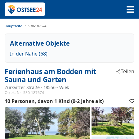
Hauptseite
530-187674
Alternative Objekte
In der Nähe (68)
Ferienhaus am Bodden mit
Teilen
Sauna und Garten
Zürkvitzer Straße
 - 18556
 - Wiek
Objekt Nr.:
530-187674
10 Personen
davon 1 Kind (0-2 Jahre alt)
F
h