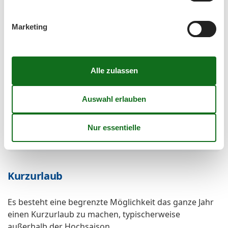
Umliegende einrichtungen
Fahrradunterstellmöglichkeit
Marketing
Parkplatz
Surfschule
Unterkünfte
Allergikerfreundlich
Boot/Verleih
Für Monteure geeignet
Internet im öff. Bereich
Nichtraucherhaus
Radfreundlich
Wanderfreundlich
Kurzurlaub
Es besteht eine begrenzte Möglichkeit das ganze Jahr
einen Kurzurlaub zu machen, typischerweise
außerhalb der Hochsaison.