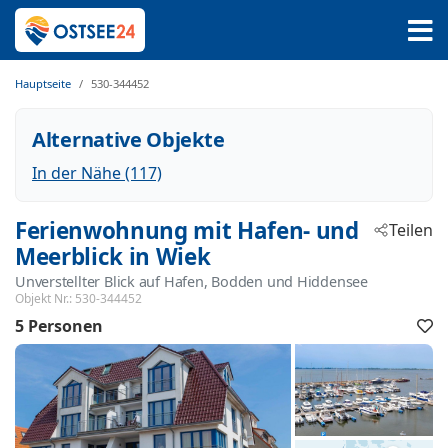
Hauptseite
530-344452
Alternative Objekte
In der Nähe (117)
Ferienwohnung mit Hafen- und
Teilen
Meerblick in Wiek
Unverstellter Blick auf Hafen, Bodden und Hiddensee
 - Wiek
Objekt Nr.:
530-344452
 - 18556
5 Personen
F
h