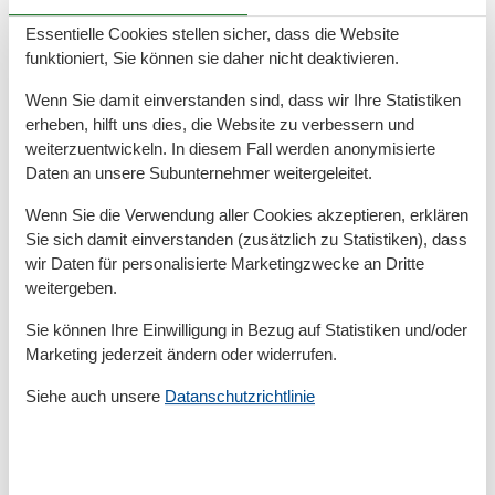
Wohnraum ist der Zugang zum großen Balkon
Essentielle Cookies stellen sicher, dass die Website
gegeben.
funktioniert, Sie können sie daher nicht deaktivieren.
Wenn Sie damit einverstanden sind, dass wir Ihre Statistiken
erheben, hilft uns dies, die Website zu verbessern und
weiterzuentwickeln. In diesem Fall werden anonymisierte
Die Ferienwohnung verfügt über zwei separate
Daten an unsere Subunternehmer weitergeleitet.
Schlafzimmer mit jeweils einem Doppelbett (2,00 x
1,80m, einzelnen 21cm dicken Komfort-Kaltschaum-
Wenn Sie die Verwendung aller Cookies akzeptieren, erklären
Matratzen sowie sehr guten Lattenrosten) und jeweils
Sie sich damit einverstanden (zusätzlich zu Statistiken), dass
einen großen Kleiderschrank. Von den Schlafzimmern
wir Daten für personalisierte Marketingzwecke an Dritte
weitergeben.
hat man ebenfalls einen Blick auf den Wieker Hafen.
Sie können Ihre Einwilligung in Bezug auf Statistiken und/oder
Die Wohnküche ist mit AEG-Geräten ausgestattet:
Marketing jederzeit ändern oder widerrufen.
Geschirrspüler, Backofen, 4-Platten-Ceranfeld. Der
große Kühlschrank mit Gefrierfach ist von Privileg. Die
Siehe auch unsere
Datanschutzrichtlinie
Küche ist weiterhin mit Toaster, Kaffeemaschine,
Wasserkocher, Messerblock, Töpfe, Pfanne sowie
ausreichend Geschirr und Besteck ausgestattet.