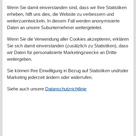
Radfahren
Wenn Sie damit einverstanden sind, dass wir Ihre Statistiken
Surfen
erheben, hilft uns dies, die Website zu verbessern und
weiterzuentwickeln. In diesem Fall werden anonymisierte
Entfernungen
Daten an unsere Subunternehmer weitergeleitet.
Zum Arzt
1,5 km
Zum Bahnhof
30 km
Wenn Sie die Verwendung aller Cookies akzeptieren, erklären
Zum Bäcker
500 m
Sie sich damit einverstanden (zusätzlich zu Statistiken), dass
Zum Geldautomaten/Bank
500 m
wir Daten für personalisierte Marketingzwecke an Dritte
Zum Golfplatz
5 km
weitergeben.
Zum Krankenhaus/Klinik
40 km
Zum Radweg
200 m
Sie können Ihre Einwilligung in Bezug auf Statistiken und/oder
Zum Restaurant
500 m
Marketing jederzeit ändern oder widerrufen.
Zum Schwimm-/Spaßbad
15 km
Zum Strand
7 km
Siehe auch unsere
Datanschutzrichtlinie
Zum Supermarkt
500 m
Zum Wanderweg
200 m
Zum Zentrum
500 m
Zur Autobahn
65 km
Zur Badestelle/Gewässer
100 m
Zur Bushaltestelle
500 m
Zur Therme
15 km
Zur Tourist-Information
500 m