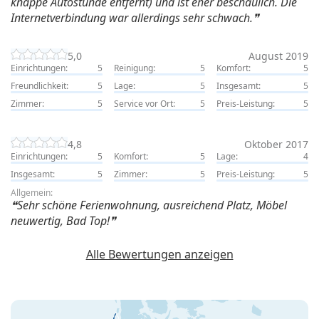
knappe Autostunde entfernt) und ist eher beschaulich. Die
Internetverbindung war allerdings sehr schwach.
5,0
August 2019
Einrichtungen:
5
Reinigung:
5
Komfort:
5
Freundlichkeit:
5
Lage:
5
Insgesamt:
5
Zimmer:
5
Service vor Ort:
5
Preis-Leistung:
5
4,8
Oktober 2017
Einrichtungen:
5
Komfort:
5
Lage:
4
Insgesamt:
5
Zimmer:
5
Preis-Leistung:
5
Allgemein:
Sehr schöne Ferienwohnung, ausreichend Platz, Möbel
neuwertig, Bad Top!
Alle Bewertungen anzeigen