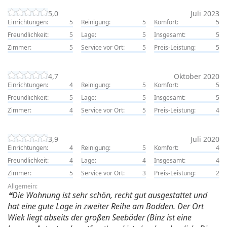
5,0
Juli 2023
Einrichtungen:
5
Reinigung:
5
Komfort:
5
Freundlichkeit:
5
Lage:
5
Insgesamt:
5
Zimmer:
5
Service vor Ort:
5
Preis-Leistung:
5
4,7
Oktober 2020
Einrichtungen:
4
Reinigung:
5
Komfort:
5
Freundlichkeit:
5
Lage:
5
Insgesamt:
5
Zimmer:
4
Service vor Ort:
5
Preis-Leistung:
4
3,9
Juli 2020
Einrichtungen:
4
Reinigung:
5
Komfort:
4
Freundlichkeit:
4
Lage:
4
Insgesamt:
4
Zimmer:
5
Service vor Ort:
3
Preis-Leistung:
2
Allgemein:
Die Wohnung ist sehr schön, recht gut ausgestattet und
hat eine gute Lage in zweiter Reihe am Bodden. Der Ort
Wiek liegt abseits der großen Seebäder (Binz ist eine