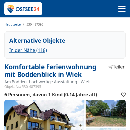
Hauptseite
530-487395
Alternative Objekte
In der Nähe (118)
Komfortable Ferienwohnung
Teilen
mit Boddenblick in Wiek
Am Bodden, hochwertige Ausstattung
 - Wiek
 - 18556
Objekt Nr.:
530-487395
6 Personen
davon 1 Kind (0-14 Jahre alt)
F
h