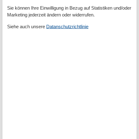
Kaffeemaschine
Sie können Ihre Einwilligung in Bezug auf Statistiken und/oder
Küche (offen)
Marketing jederzeit ändern oder widerrufen.
Kühlschrank
Mikrowelle
Siehe auch unsere
Datanschutzrichtlinie
Nichtraucher
Reise-/Kinderbett
Schlafzimmer
Seife
Spülmaschine
Terrasse
Tiere nicht erlaubt
Toaster
Toilettenpapier
TV - Flachbild
Wasserkocher
Wohn/Schlafraum komb
Umliegende einrichtungen
Fahrradunterstellmöglichkeit
Garten zur Nutzung
Kitesurfschule
Parkplatz