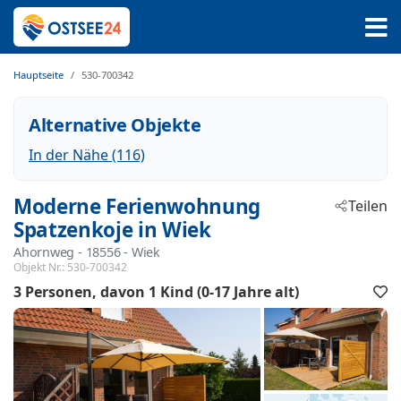
Hauptseite
530-700342
Alternative Objekte
In der Nähe (116)
Moderne Ferienwohnung
Teilen
Spatzenkoje in Wiek
Ahornweg
 - 18556
 - Wiek
Objekt Nr.:
530-700342
3 Personen
davon 1 Kind (0-17 Jahre alt)
F
h