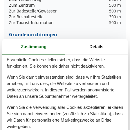
Zum Zentrum
500 m
Zur Badestelle/Gewässer
500 m
Zur Bushaltestelle
300 m
Zur Tourist-Information
500 m
Grundeinrichtungen
Größe
40 m²
Zustimmung
Details
Kinder einrichtungen
Essentielle Cookies stellen sicher, dass die Website
Familienfreundlich
funktioniert, Sie können sie daher nicht deaktivieren.
Serviceeinrichtungen
Wenn Sie damit einverstanden sind, dass wir Ihre Statistiken
Allergikerger. (tierfrei)
erheben, hilft uns dies, die Website zu verbessern und
Backofen
weiterzuentwickeln. In diesem Fall werden anonymisierte
Doppelbett
Daten an unsere Subunternehmer weitergeleitet.
Dusche/WC
Gefriermöglichkeit
Wenn Sie die Verwendung aller Cookies akzeptieren, erklären
Heizung
Sie sich damit einverstanden (zusätzlich zu Statistiken), dass
Hochstuhl
wir Daten für personalisierte Marketingzwecke an Dritte
Haartrockner
weitergeben.
Internet - WLAN