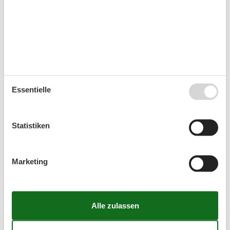
Kurzurlaub zu machen.
Kalender
Ankunft
Essentielle
August 2026
Statistiken
Mo
Di
Mi
Do
Fr
Sa
So
31
1
2
Marketing
32
3
4
5
6
7
8
9
33
10
11
12
13
14
15
16
34
17
18
19
20
21
22
23
35
24
25
26
27
28
29
30