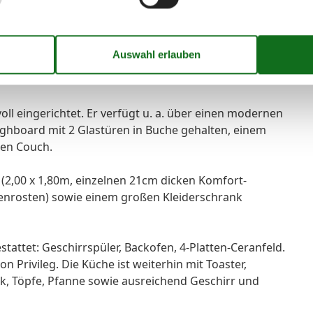
ttete ca. 40 qm große 2-Raum-Ferienwohnung in Wiek
lla Wittow im Ort Wiek auf der Insel Rügen. Vom Wohn-
um großen Balkon, von dem aus man einen Blick durch
bis zum Wieker Bodden hat.
ll eingerichtet. Er verfügt u. a. über einen modernen
ghboard mit 2 Glastüren in Buche gehalten, einem
ren Couch.
(2,00 x 1,80m, einzelnen 21cm dicken Komfort-
enrosten) sowie einem großen Kleiderschrank
stattet: Geschirrspüler, Backofen, 4-Platten-Ceranfeld.
n Privileg. Die Küche ist weiterhin mit Toaster,
, Töpfe, Pfanne sowie ausreichend Geschirr und