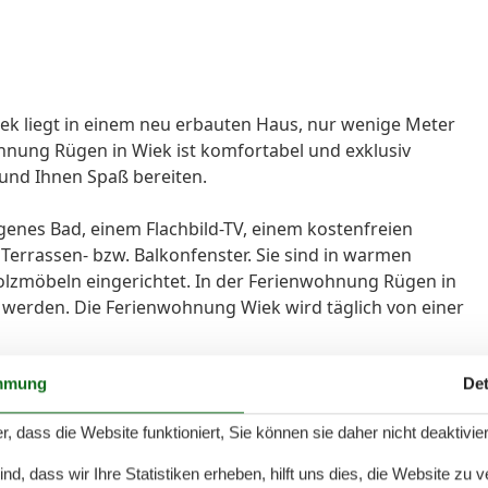
iek liegt in einem neu erbauten Haus, nur wenige Meter
nung Rügen in Wiek ist komfortabel und exklusiv
n und Ihnen Spaß bereiten.
genes Bad, einem Flachbild-TV, einem kostenfreien
errassen- bzw. Balkonfenster. Sie sind in warmen
Holzmöbeln eingerichtet. In der Ferienwohnung Rügen in
ht werden. Die Ferienwohnung Wiek wird täglich von einer
Fenster mit Blick ins Grüne (siehe Beispielbild bei den
mmung
Det
nfalls ein großes Fenster mit Blick ins Grüne. Die
r, dass die Website funktioniert, Sie können sie daher nicht deaktivie
und rollstuhlgerecht.
d, dass wir Ihre Statistiken erheben, hilft uns dies, die Website zu 