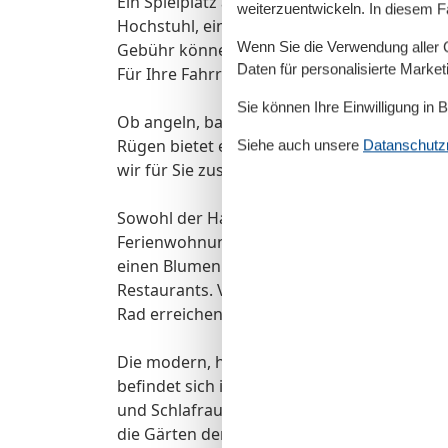
Ein Spielplatz am Haus steht allen Gästen 
weiterzuentwickeln. In diesem F
Hochstuhl, ein Kinderbett oder den Grill be
Wenn Sie die Verwendung aller Co
Gebühr können Sie den gemeinschaftlichen
Daten für personalisierte Marke
Für Ihre Fahrräder gibt es einen Unterstan
Sie können Ihre Einwilligung in 
Ob angeln, baden, bummeln, reiten, segeln,
Rügen bietet eine Vielzahl an unterschiedli
Siehe auch unsere
Datanschutzri
wir für Sie zusammengestellt. Gern helfen 
Sowohl der Hafen als auch Einkaufsmöglich
Ferienwohnung Rügen entfernt. In Wiek gib
einen Blumenladen, einen Bäcker und eine 
Restaurants. Von Wiek fährt auch eine Fähre
Rad erreichen Sie schnell den Ostseestrand 
Die modern, hell und individuell ausgesta
befindet sich im 1. Obergeschoss in der Vi
und Schlafraum gibt es direkten Zugang z
die Gärten der benachbarten Wohnhäuser 