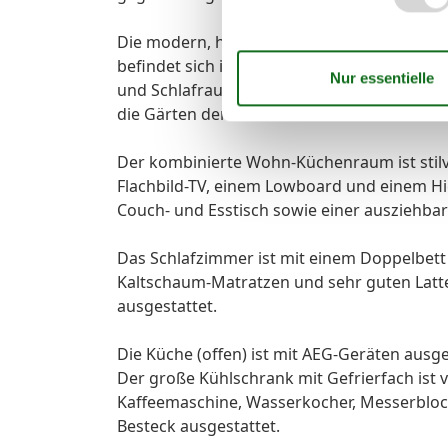
Die modern, hell und individuell ausgesta
befindet sich im 1. Obergeschoss in der Vi
und Schlafraum gibt es direkten Zugang z
die Gärten der benachbarten Wohnhäuser 
Der kombinierte Wohn-Küchenraum ist stilvo
Flachbild-TV, einem Lowboard und einem Hi
Couch- und Esstisch sowie einer ausziehba
Das Schlafzimmer ist mit einem Doppelbett 
Kaltschaum-Matratzen und sehr guten Latt
ausgestattet.
Die Küche (offen) ist mit AEG-Geräten ausge
Der große Kühlschrank mit Gefrierfach ist vo
Kaffeemaschine, Wasserkocher, Messerblock
Besteck ausgestattet.