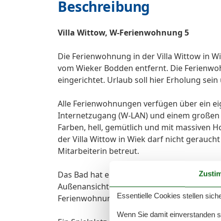
Beschreibung
Villa Wittow, W-Ferienwohnung 5
Die Ferienwohnung in der Villa Wittow in W
vom Wieker Bodden entfernt. Die Ferienwoh
eingerichtet. Urlaub soll hier Erholung sei
Alle Ferienwohnungen verfügen über ein ei
Internetzugang (W-LAN) und einem großen T
Farben, hell, gemütlich und mit massiven 
der Villa Wittow in Wiek darf nicht gerauc
Mitarbeiterin betreut.
Das Bad hat eine ebenerdige Dusche und ein 
Zusti
Außenansichten). Die separate Küche hat ebe
Essentielle Cookies stellen siche
Ferienwohnungen 1 und 3 sind barrierefrei 
Wenn Sie damit einverstanden sin