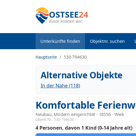
OSTSEE
24
Küste können wir.
Unterkünfte finden
Objektnr. suchen
Hauptseite
530-794630
Alternative Objekte
In der Nähe (118)
Komfortable Ferienw
Neubau, Modern eingerichtet
 - 18556
 - Wiek
Objekt Nr.:
530-794630
4 Personen
davon 1 Kind (0-14 Jahre alt)