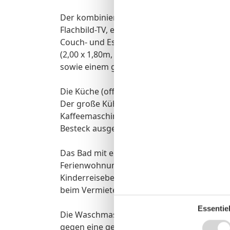
Der kombinierte Wohn-Küchenraum ist stilvo
Flachbild-TV, einem Lowboard und einem Hi
Couch- und Esstisch sowie einer ausziehba
(2,00 x 1,80m, einzelnen 21cm dicken Komf
sowie einem großen Kleiderschrank ausgest
Die Küche (offen) ist mit AEG-Geräten ausge
Der große Kühlschrank mit Gefrierfach ist vo
Kaffeemaschine, Wasserkocher, Messerblock
Besteck ausgestattet.
Das Bad mit ebenerdiger Glasdusche, WC, W
Ferienwohnung gehört ein Pkw-Stellplatz un
Kinderreisebett und Hochstuhl stellen wir g
beim Vermieter ausleihen.
Essentiel
Die Waschmaschine und der Trockner befin
gegen eine geringe Gebühr genutzt werden