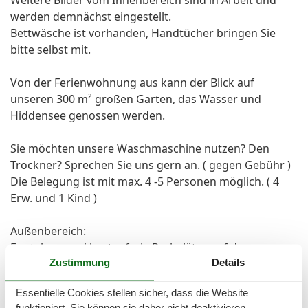
Weitere Bilder vom Innenbereich sind in Arbeit und
werden demnächst eingestellt.
Bettwäsche ist vorhanden, Handtücher bringen Sie
bitte selbst mit.
Von der Ferienwohnung aus kann der Blick auf
unseren 300 m² großen Garten, das Wasser und
Hiddensee genossen werden.
Sie möchten unsere Waschmaschine nutzen? Den
Trockner? Sprechen Sie uns gern an. ( gegen Gebühr )
Die Belegung ist mit max. 4 -5 Personen möglich. ( 4
Erw. und 1 Kind )
Außenbereich:
Es stehen zwei kostenfreie Parkplätze auf dem
Zustimmung
Details
Grundstück zur Verfügung.
In unserem ökologischen Garten finden sie allerlei
Essentielle Cookies stellen sicher, dass die Website
essbare Pflanzen und Kräuter, von denen sie sich gern
funktioniert, Sie können sie daher nicht deaktivieren.