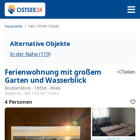
Hauptseite
540-170109-135282
Alternative Objekte
In der Nähe (119)
Ferienwohnung mit großem
Teilen
Garten und Wasserblick
Boddenblick
 - 18556
 - Wiek
Objekt Nr.:
540-170109-135282
4 Personen
F
h