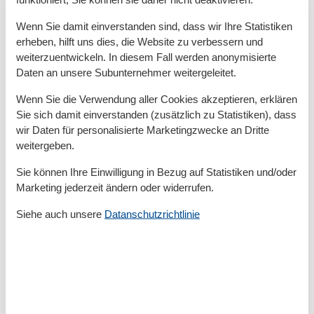
etwas nehmen können.
Auf der 30 m² großen Terrasse nach Süd-West stehen
Wenn Sie damit einverstanden sind, dass wir Ihre Statistiken
Ihnen Balkonmöbel zur Verfügung- Stühle, Tisch und
erheben, hilft uns dies, die Website zu verbessern und
Sonnenschirm.
weiterzuentwickeln. In diesem Fall werden anonymisierte
Im großen Garten finden Sie zusätzlich einen Grill.
Daten an unsere Subunternehmer weitergeleitet.
Wenn Sie die Verwendung aller Cookies akzeptieren, erklären
Besonderes:
Sie sich damit einverstanden (zusätzlich zu Statistiken), dass
Es stehen auch zwei E-Bikes und SUPs zur Vermietung
wir Daten für personalisierte Marketingzwecke an Dritte
bereit. ( nicht im Mietpreis inbegriffen )
weitergeben.
Sie können Ihre Einwilligung in Bezug auf Statistiken und/oder
Allgemeine Informationen:
Marketing jederzeit ändern oder widerrufen.
Anreise ab 16:00 Uhr
Abreise bis 10:00 Uhr
Siehe auch unsere
Datanschutzrichtlinie
Von Oktober bis Mitte Mai bieten wir Wellnesswochen
an zu folgenden Themen: Yoga, Fasten,
Ernährungsberatung, Rückenschule, Ayurveda.
Bezuschussung durch die Krankenkassen sind
möglich.