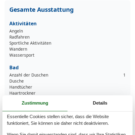
Gesamte Ausstattung
Aktivitäten
Angeln
Radfahren
Sportliche Aktivitäten
Wandern
Wassersport
Bad
Anzahl der Duschen
1
Dusche
Handtücher
Haartrockner
Waschbecken
Zustimmung
Details
WC
Wäschetrockner
Essentielle Cookies stellen sicher, dass die Website
Basic
funktioniert, Sie können sie daher nicht deaktivieren.
Baujahr
2001
Wenn Sie damit einverstanden sind, dass wir Ihre Statistiken