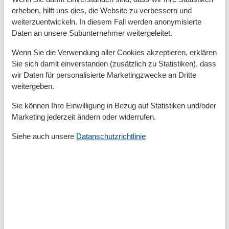
JahrRenovierung
2016
erheben, hilft uns dies, die Website zu verbessern und
Kinder willkommen
weiterzuentwickeln. In diesem Fall werden anonymisierte
Nichtraucher
Daten an unsere Subunternehmer weitergeleitet.
Quadratmeter
38 m²
Zimmer
2
Wenn Sie die Verwendung aller Cookies akzeptieren, erklären
Sie sich damit einverstanden (zusätzlich zu Statistiken), dass
Draußen
wir Daten für personalisierte Marketingzwecke an Dritte
Anzahl der Parkplätze
1
weitergeben.
Privater P-Platz
Sie können Ihre Einwilligung in Bezug auf Statistiken und/oder
Entfernung
Marketing jederzeit ändern oder widerrufen.
Strandentfernung
5 km
Siehe auch unsere
Datanschutzrichtlinie
Küche
Kaffeemaschine
Kochutensilien
Küche
Kühlschrank
Microwelle
Spülmaschine
Teller
Toaster