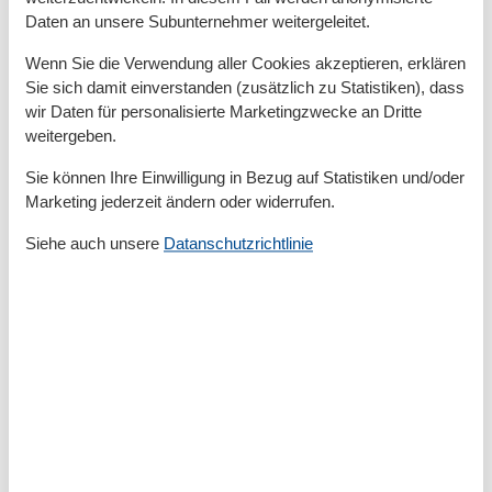
Privater P-Platz
Daten an unsere Subunternehmer weitergeleitet.
Entfernung
Wenn Sie die Verwendung aller Cookies akzeptieren, erklären
Strandentfernung
5 m
Sie sich damit einverstanden (zusätzlich zu Statistiken), dass
wir Daten für personalisierte Marketingzwecke an Dritte
Küche
weitergeben.
Gefrierfach
Kaffeemaschine
Sie können Ihre Einwilligung in Bezug auf Statistiken und/oder
Kochutensilien
Marketing jederzeit ändern oder widerrufen.
Küche
Kühlschrank
Siehe auch unsere
Datanschutzrichtlinie
Microwelle
Spülmaschine
Teller
Toaster
Wasserkocher
Unterkunft
Allergikerfreundlich
Anrichte
Betten
2
Bettwäsche