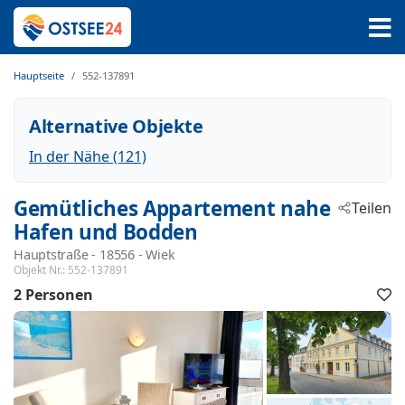
Hauptseite
552-137891
Alternative Objekte
In der Nähe (121)
Gemütliches Appartement nahe
Teilen
Hafen und Bodden
Hauptstraße
 - 18556
 - Wiek
Objekt Nr.:
552-137891
2 Personen
F
h