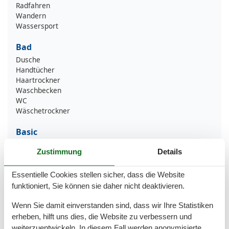
Radfahren
Wandern
Wassersport
Bad
Dusche
Handtücher
Haartrockner
Waschbecken
WC
Wäschetrockner
Basic
Baujahr
2001
Zustimmung
Details
Kinder willkommen
Nichtraucher
Essentielle Cookies stellen sicher, dass die Website
Quadratmeter
29 m²
Zimmer
1
funktioniert, Sie können sie daher nicht deaktivieren.
Wenn Sie damit einverstanden sind, dass wir Ihre Statistiken
Draußen
erheben, hilft uns dies, die Website zu verbessern und
Anzahl der Parkplätze
1
weiterzuentwickeln. In diesem Fall werden anonymisierte