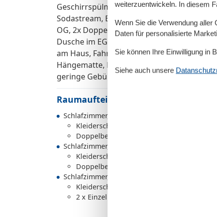
weiterzuentwickeln. In diesem F
Geschirrspülmaschine, Toaster, Wasserkoch
Sodastream, Besteck, Geschirr und Küchenu
Wenn Sie die Verwendung aller Co
OG, 2x Doppelbett, 1x zwei Einzelbetten, mi
Daten für personalisierte Marke
Dusche im EG, 1x Tageslichtbad mit WC, D
Sie können Ihre Einwilligung in 
am Haus, Fahrradabstellmöglichkeiten am P
Hängematte, Feuerplatz, Gasgrill ++ SONST
Siehe auch unsere
Datanschutzri
geringe Gebühr: Wäschepaket (Bettwäsche, 
Raumaufteilung
Schlafzimmer, 2 Personen
Kleiderschrank
Doppelbett
Schlafzimmer, 2 Personen
Kleiderschrank
Doppelbett
Schlafzimmer, 2 Personen
Kleiderschrank
2 x Einzelbett