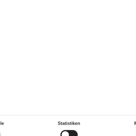
Küche
Backofen
Gefrierfach
Kaffeemaschine
Kochutensilien
Küche
Kühlschrank
Microwelle
Spülmaschine
Teller
Toaster
Wasserkocher
Unterkunft
Anrichte
Anzahl der Fernseher
1
Balkon
le
Statistiken
Betten
6
Blick auf die Landschaft