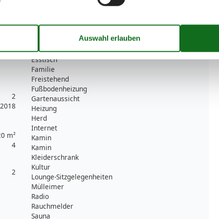
Bücher
2
CD Gerät
Doppelbetten
2
DVD
Einkaufen
Einzelbetten
2
Esstisch
Familie
Freistehend
Fußbodenheizung
2
Gartenaussicht
2018
Heizung
Herd
Internet
20 m²
Kamin
4
Kamin
Kleiderschrank
Kultur
2
Lounge-Sitzgelegenheiten
Mülleimer
Radio
Rauchmelder
Sauna