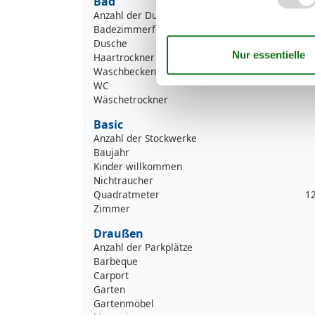
Bad
Anzahl der Duschen
Badezimmerfenster
Dusche
Haartrockner
Waschbecken
WC
Wäschetrockner
Basic
Anzahl der Stockwerke
Baujahr
Kinder willkommen
Nichtraucher
Quadratmeter
1
Zimmer
Draußen
Anzahl der Parkplätze
Barbeque
Carport
Garten
Gartenmöbel