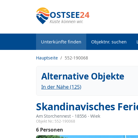
OSTSEE
24
Küste können wir.
Unterkünfte finden
Objektnr. suchen
Hauptseite
552-190068
Alternative Objekte
In der Nähe (125)
Skandinavisches Fer
Am Storchennest
 - 18556
 - Wiek
Objekt Nr.:
552-190068
6 Personen