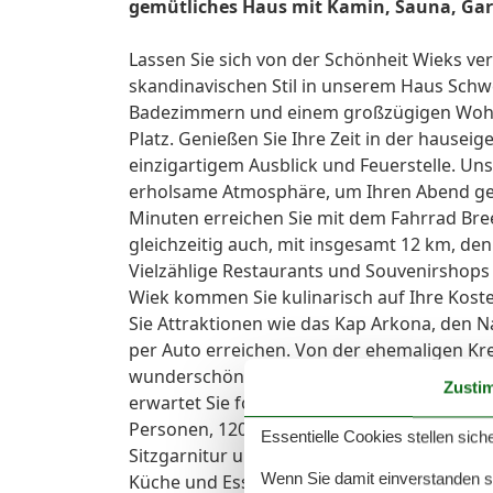
gemütliches Haus mit Kamin, Sauna, Ga
Lassen Sie sich von der Schönheit Wieks ve
skandinavischen Stil in unserem Haus Schw
Badezimmern und einem großzügigen Wohnz
Platz. Genießen Sie Ihre Zeit in der hausei
einzigartigem Ausblick und Feuerstelle. Uns
erholsame Atmosphäre, um Ihren Abend gem
Minuten erreichen Sie mit dem Fahrrad Bre
gleichzeitig auch, mit insgesamt 12 km, d
Vielzählige Restaurants und Souvenirshops
Wiek kommen Sie kulinarisch auf Ihre Kost
Sie Attraktionen wie das Kap Arkona, den 
per Auto erreichen. Von der ehemaligen Kr
wunderschönen Blick über die Ostsee bis h
Zusti
erwartet Sie folgende Ausstattung: ALLGEM
Personen, 120 m², Terrasse mit Holzfußb
Essentielle Cookies stellen siche
Sitzgarnitur und bequemer, großer Couch, F
Wenn Sie damit einverstanden sin
Küche und Essbereich, 4-Platten Ceranfeld,