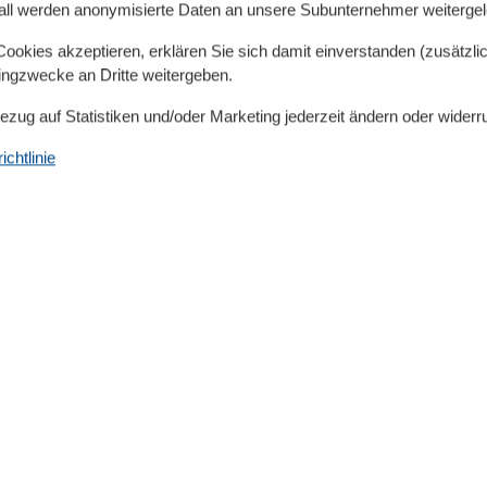
all werden anonymisierte Daten an unsere Subunternehmer weitergele
er, Kaffeemaschine, Crepes Maker, Waffeleisen,
tensilien ++ SCHLAFEN // 3 separate Schlafzimmer im
okies akzeptieren, erklären Sie sich damit einverstanden (zusätzlich
t Balkon ++ BAD // 2 Bäder, 1x Tageslichtbad mit WC und
tingzwecke an Dritte weitergeben.
usche und Sauna im OG ++ AUSSENBEREICH // Parkplatz
Bezug auf Statistiken und/oder Marketing jederzeit ändern oder widerr
arkplatz, Terrasse mit Holzfußboden und Garten,
IGES // Internetzugang (WLan) kostenfrei, gegen
chtlinie
Hand- und Badetuch), Kinderreisebett ++