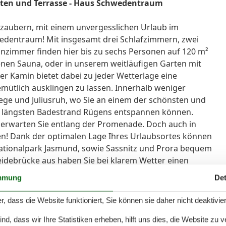
rten und Terrasse - Haus Schwedentraum
rzaubern, mit einem unvergesslichen Urlaub im
edentraum! Mit insgesamt drei Schlafzimmern, zwei
immer finden hier bis zu sechs Personen auf 120 m²
genen Sauna, oder in unserem weitläufigen Garten mit
er Kamin bietet dabei zu jeder Wetterlage eine
ütlich ausklingen zu lassen. Innerhalb weniger
ege und Juliusruh, wo Sie an einem der schönsten und
en längsten Badestrand Rügens entspannen können.
 erwarten Sie entlang der Promenade. Doch auch in
en! Dank der optimalen Lage Ihres Urlaubsortes können
Nationalpark Jasmund, sowie Sassnitz und Prora bequem
eidebrücke aus haben Sie bei klarem Wetter einen
in zur Nachbarinsel Hiddensee. In dieser Ferienwohnung
mmung
Det
EINE ECKDATEN // 4-Raum Ferienhaus für bis zu 6
oden und Garten++ WOHNEN // Wohnraum mit Kamin,
r, dass die Website funktioniert, Sie können sie daher nicht deaktivie
lachbild-TV (Kabel), CD- und DVD-Player ++ KÜCHE //
d, dass wir Ihre Statistiken erheben, hilft uns dies, die Website zu 
 Kühlschrank, Gefrierfach, Backofen, Mikrowelle,