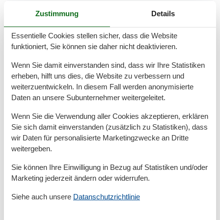
Reiten
Zustimmung
Details
Rudern
Schwimmen
Segeln
Essentielle Cookies stellen sicher, dass die Website
Sportliche Aktivitäten
funktioniert, Sie können sie daher nicht deaktivieren.
Surfen
Tauchen
Wenn Sie damit einverstanden sind, dass wir Ihre Statistiken
Wandern
erheben, hilft uns dies, die Website zu verbessern und
Wassersport
weiterzuentwickeln. In diesem Fall werden anonymisierte
Daten an unsere Subunternehmer weitergeleitet.
Bad
Wenn Sie die Verwendung aller Cookies akzeptieren, erklären
Anzahl der Duschen
1
Badezimmerfenster
Sie sich damit einverstanden (zusätzlich zu Statistiken), dass
Dusche
wir Daten für personalisierte Marketingzwecke an Dritte
Waschbecken
weitergeben.
WC
Sie können Ihre Einwilligung in Bezug auf Statistiken und/oder
Basic
Marketing jederzeit ändern oder widerrufen.
Anzahl der Stockwerke
2
Siehe auch unsere
Datanschutzrichtlinie
Kinder willkommen
Quadratmeter
86 m²
Zimmer
3