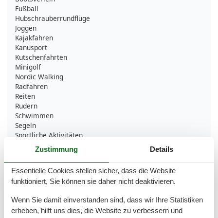
Fußball
Hubschrauberrundflüge
Joggen
Kajakfahren
Kanusport
Kutschenfahrten
Minigolf
Nordic Walking
Radfahren
Reiten
Rudern
Schwimmen
Segeln
Sportliche Aktivitäten
Surfen
Zustimmung
Details
Tauchen
Wandern
Essentielle Cookies stellen sicher, dass die Website
Wassersport
funktioniert, Sie können sie daher nicht deaktivieren.
Bad
Wenn Sie damit einverstanden sind, dass wir Ihre Statistiken
Anzahl der Duschen
1
erheben, hilft uns dies, die Website zu verbessern und
Dusche