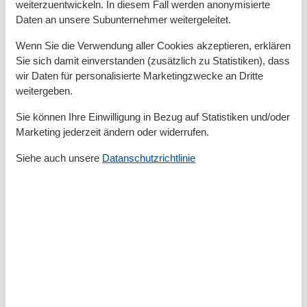
weiterzuentwickeln. In diesem Fall werden anonymisierte
Haartrockner
Daten an unsere Subunternehmer weitergeleitet.
Waschbecken
WC
Wenn Sie die Verwendung aller Cookies akzeptieren, erklären
Sie sich damit einverstanden (zusätzlich zu Statistiken), dass
Basic
wir Daten für personalisierte Marketingzwecke an Dritte
Anzahl der Stockwerke
1
weitergeben.
Kinder willkommen
Nichtraucher
Sie können Ihre Einwilligung in Bezug auf Statistiken und/oder
Quadratmeter
38 m²
Marketing jederzeit ändern oder widerrufen.
Zimmer
2
Siehe auch unsere
Datanschutzrichtlinie
Draußen
Anzahl der Parkplätze
1
Gartenmöbel
Sonnenschirm
Terrasse
Entfernung
Entfernung Einkauf
750 m
FlughafenEntfernung
35200 km
MeerEntfernung
6,6 km