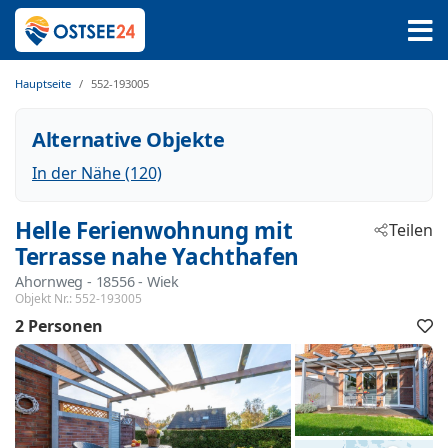
Hauptseite
552-193005
Alternative Objekte
In der Nähe (120)
Helle Ferienwohnung mit
Teilen
Terrasse nahe Yachthafen
Ahornweg
 - 18556
 - Wiek
Objekt Nr.:
552-193005
2 Personen
F
h