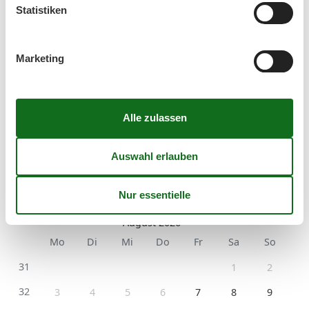
Statistiken
Kurzurlaub
Sie haben das ganze Jahr die Möglichkeit einen
Marketing
Kurzurlaub zu machen.
Kalender
Ankunft
August 2026
Mo
Di
Mi
Do
Fr
Sa
So
31
1
2
32
3
4
5
6
7
8
9