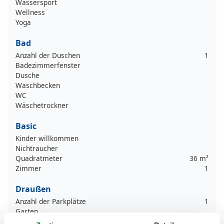
Wassersport
Wellness
Yoga
Bad
Anzahl der Duschen
1
Badezimmerfenster
Dusche
Waschbecken
WC
Wäschetrockner
Basic
Kinder willkommen
Nichtraucher
Quadratmeter
36 m²
Zimmer
1
Draußen
Anzahl der Parkplätze
1
Garten
Gartenmöbel