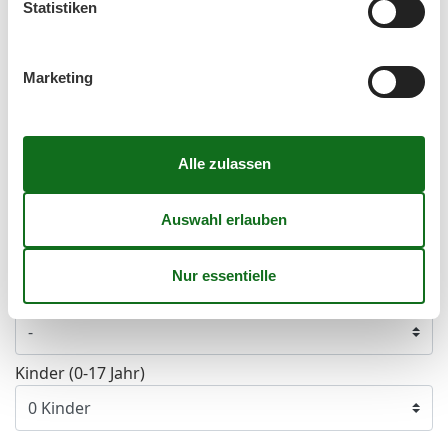
Statistiken
39
21
22
23
24
25
26
27
40
28
29
30
Marketing
41
Frei
Nicht frei
Ankunft möglich
Dauer
Personen
Erwachsene
Kinder (0-17 Jahr)