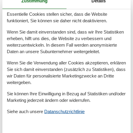
Zustimmung
Details
Privater P-Platz
Terrasse
Essentielle Cookies stellen sicher, dass die Website
funktioniert, Sie können sie daher nicht deaktivieren.
Entfernung
Entfernung Einkauf
300 m
Wenn Sie damit einverstanden sind, dass wir Ihre Statistiken
MeerEntfernung
100 m
erheben, hilft uns dies, die Website zu verbessern und
RestaurantEntfernung
100 m
weiterzuentwickeln. In diesem Fall werden anonymisierte
Strandentfernung
700 m
Daten an unsere Subunternehmer weitergeleitet.
Küche
Wenn Sie die Verwendung aller Cookies akzeptieren, erklären
Gefrierfach
Sie sich damit einverstanden (zusätzlich zu Statistiken), dass
Kaffeemaschine
wir Daten für personalisierte Marketingzwecke an Dritte
Kochutensilien
weitergeben.
Küche
Kühlschrank
Sie können Ihre Einwilligung in Bezug auf Statistiken und/oder
Microwelle
Marketing jederzeit ändern oder widerrufen.
Teller
Toaster
Siehe auch unsere
Datanschutzrichtlinie
Wasserkocher
Unterkunft