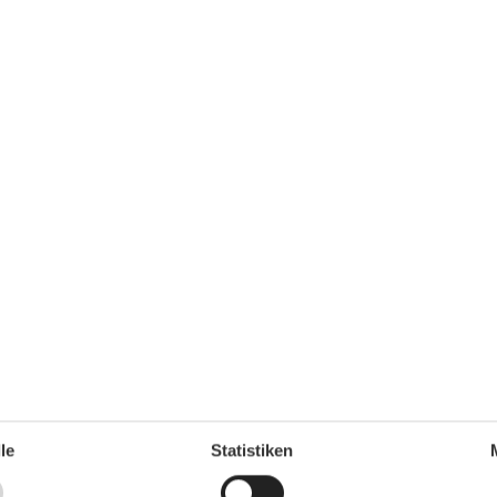
Unterkunft
Anzahl der Fernseher
1
1
Betten
2
Bügelbrett
Bügeleisen
Doppelbetten
1
Esstisch
Familie
Heizung
Herd
Internet
Kamin
45 m²
Kleiderschrank
2
Mülleimer
Möglichkeit zur Raumverdunkelung
Rauchmelder
1
Seeblick
Sitzgelegenheiten im Esszimmer
Sofa
le
Statistiken
Spiegel
Staubsauger