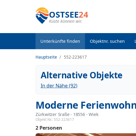
OSTSEE
24
Küste können wir.
Unterkünfte finden
Objektnr. suchen
Hauptseite
552-223617
Alternative Objekte
In der Nähe (92)
Moderne Ferienwohn
Zürkwitzer Sraße
 - 18556
 - Wiek
Objekt Nr.:
552-223617
2 Personen