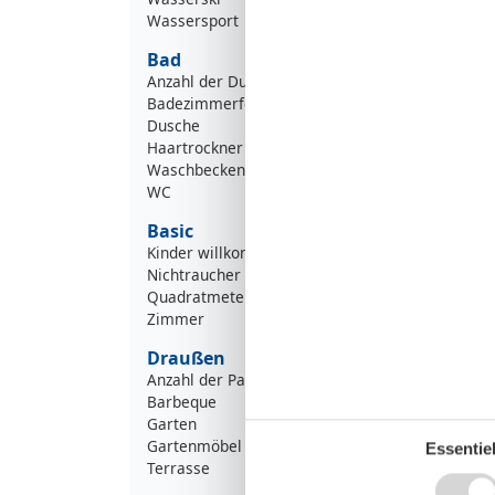
Wassersport
Bad
Anzahl der Duschen
Badezimmerfenster
Dusche
Haartrockner
Waschbecken
WC
Basic
Kinder willkommen
Nichtraucher
Quadratmeter
Zimmer
Draußen
Anzahl der Parkplätze
Barbeque
Garten
Gartenmöbel
Essentiel
Terrasse