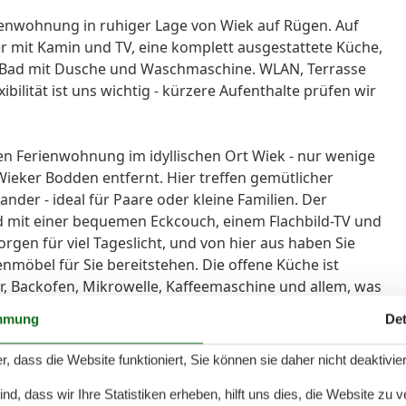
enwohnung in ruhiger Lage von Wiek auf Rügen. Auf
r mit Kamin und TV, eine komplett ausgestattete Küche,
n Bad mit Dusche und Waschmaschine. WLAN, Terrasse
bilität ist uns wichtig - kürzere Aufenthalte prüfen wir
ten Ferienwohnung im idyllischen Ort Wiek - nur wenige
eker Bodden entfernt. Hier treffen gemütlicher
der - ideal für Paare oder kleine Familien. Der
d mit einer bequemen Eckcouch, einem Flachbild-TV und
gen für viel Tageslicht, und von hier aus haben Sie
nmöbel für Sie bereitstehen. Die offene Küche ist
er, Backofen, Mikrowelle, Kaffeemaschine und allem, was
m angrenzenden Essbereich mit Rattanmöbeln genießen
mmung
Det
k ins Grüne. Das Schlafzimmer mit großem Doppelbett,
 für erholsamen Schlaf. Das Badezimmer verfügt über
r, dass die Website funktioniert, Sie können sie daher nicht deaktivie
et Sie eine kleine Terrasse mit Gartenmöbeln. Die
d, dass wir Ihre Statistiken erheben, hilft uns dies, die Website zu 