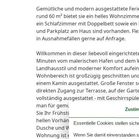
Gemütliche und modern ausgestattete Feri
rund 60 m² bietet sie ein helles Wohnzimme
ein Schlafzimmer mit Doppelbett sowie ei
und Parkplatz am Haus sind vorhanden. Flexi
in Ausnahmefällen gerne auf Anfrage.
Willkommen in dieser liebevoll eingerichte
Minuten vom malerischen Hafen und dem Wi
Landhausstil und moderner Komfort aufeinan
Wohnbereich ist großzügig geschnitten un
einem Kamin ausgestattet. Große Fenster sor
direkten Zugang zur Terrasse, auf der Garte
vollständig ausgestattet - mit Geschirrspül
man für gemütliche Mahlzeiten braucht. I
Zusti
Sie Ihr Frühstück bei Sonnenlicht und Blic
hellen Vorhängen und sanften Farben sorgt
Essentielle Cookies stellen siche
Dusche und Waschmaschine . Draußen erwart
Wohnung ist eine Nichtraucherunterkunft
Wenn Sie damit einverstanden sin