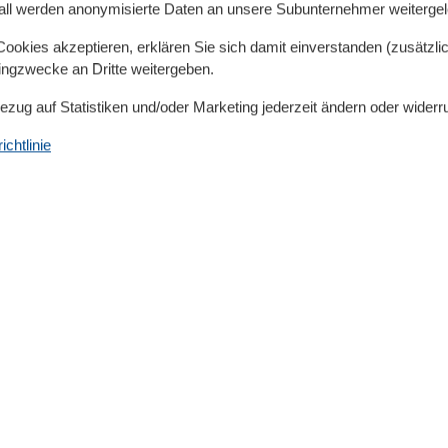
all werden anonymisierte Daten an unsere Subunternehmer weitergele
okies akzeptieren, erklären Sie sich damit einverstanden (zusätzlich
tingzwecke an Dritte weitergeben.
Bezug auf Statistiken und/oder Marketing jederzeit ändern oder widerr
chtlinie
Küche
Backofen
Gefrierfach
Kaffeemaschine
Kochutensilien
Küche
Kühlschrank
Microwelle
Spülmaschine
Teller
Toaster
Wasserkocher