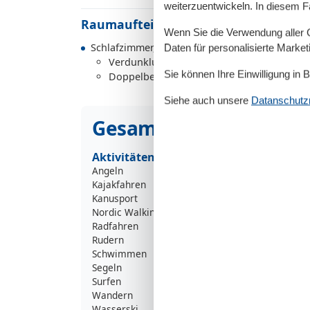
weiterzuentwickeln. In diesem F
Raumaufteilung
Wenn Sie die Verwendung aller Co
Schlafzimmer, 2 Personen
Daten für personalisierte Marke
Verdunklungsvorhänge, Kleiderschrank
Sie können Ihre Einwilligung in 
Doppelbett
Siehe auch unsere
Datanschutzri
Gesamte Ausstattung
Aktivitäten
Angeln
Kajakfahren
Kanusport
Nordic Walking
Radfahren
Rudern
Schwimmen
Segeln
Surfen
Wandern
Wasserski