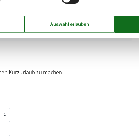
Strandblick
TV
50 m
Warmes Wasser
50 m
Waschmaschine
WLAN
Wohnzimmer
inen Kurzurlaub zu machen.