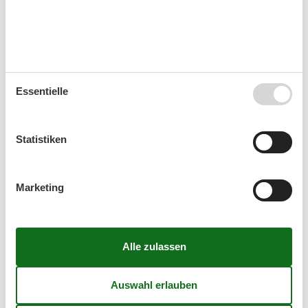
Sie haben das ganze Jahr die Möglichkeit einen
Kurzurlaub zu machen.
Kalender
Essentielle
Ankunft
Statistiken
August 2026
Marketing
Mo
Di
Mi
Do
Fr
Sa
So
31
1
2
32
3
4
5
6
7
8
9
33
10
11
12
13
14
15
16
34
17
18
19
20
21
22
23