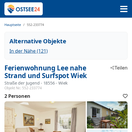
Hauptseite
552-233774
Alternative Objekte
In der Nähe (121)
Ferienwohnung Lee nahe
Teilen
Strand und Surfspot Wiek
Straße der Jugend
 - 18556
 - Wiek
Objekt Nr.:
552-233774
2 Personen
F
h