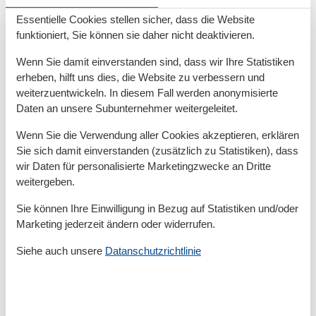
Trekking
Wandern
Essentielle Cookies stellen sicher, dass die Website
Wasserski
funktioniert, Sie können sie daher nicht deaktivieren.
Wassersport
Yoga
Wenn Sie damit einverstanden sind, dass wir Ihre Statistiken
erheben, hilft uns dies, die Website zu verbessern und
Bad
weiterzuentwickeln. In diesem Fall werden anonymisierte
Anzahl der Duschen
1
Daten an unsere Subunternehmer weitergeleitet.
Dusche
Haartrockner
Wenn Sie die Verwendung aller Cookies akzeptieren, erklären
Waschbecken
Sie sich damit einverstanden (zusätzlich zu Statistiken), dass
WC
wir Daten für personalisierte Marketingzwecke an Dritte
weitergeben.
Basic
Kinder willkommen
Sie können Ihre Einwilligung in Bezug auf Statistiken und/oder
Nichtraucher
Marketing jederzeit ändern oder widerrufen.
Quadratmeter
45 m²
Zimmer
2
Siehe auch unsere
Datanschutzrichtlinie
Draußen
Anzahl der Parkplätze
1
Privater P-Platz