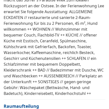
macht das Surfer’s Paradise Wiek zum idealen
Rückzugsort an der Ostsee. In der Ferienwohnung Lee
erwartet Sie folgende Ausstattung: ALLGEMEINE
ECKDATEN // restaurierte und sanierte 2-Raum-
Ferienwohnung für bis zu 2 Personen, 45 m², Hund
willkommen ++ WOHNEN // Wohnzimmer mit
bequemer Couch, Flachbild-TV ++ KÜCHE // offener
Küche mit Esstisch, Ceranfeld, Spülmaschine,
Kühlschrank mit Gefrierfach, Backofen, Toaster,
Wasserkocher, Kaffeemaschine, reichlich Besteck,
Geschirr und Küchenutensilien ++ SCHLAFEN // ein
Schlafzimmer mit bequemem Doppelbett,
Kleiderschrank ++ BAD // Badezimmer mit Dusche, WC
und Waschbecken ++ AUSSENBEREICH // Parkplatz an
der Unterkunft ++ SONSTIGES // gegen geringe
Gebühr: Wäschepaket (Bettwäsche, Hand- und
Badetuch), Kinderreisebett, Kinderhochstuhl ++
Raumaufteilung