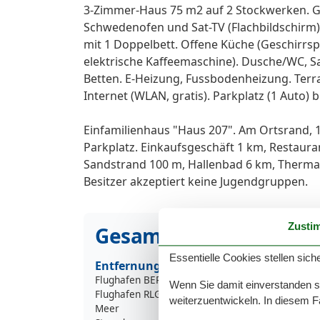
3-Zimmer-Haus 75 m2 auf 2 Stockwerken. G
Schwedenofen und Sat-TV (Flachbildschirm)
mit 1 Doppelbett. Offene Küche (Geschirrspü
elektrische Kaffeemaschine). Dusche/WC, 
Betten. E-Heizung, Fussbodenheizung. Ter
Internet (WLAN, gratis). Parkplatz (1 Auto)
Einfamilienhaus "Haus 207". Am Ortsrand,
Parkplatz. Einkaufsgeschäft 1 km, Restauran
Sandstrand 100 m, Hallenbad 6 km, Thermal
Besitzer akzeptiert keine Jugendgruppen.
Zusti
Gesamte Ausstattung
Essentielle Cookies stellen siche
Entfernung
Flughafen BER
315
Wenn Sie damit einverstanden sin
Flughafen RLG
160
weiterzuentwickeln. In diesem F
Meer
1