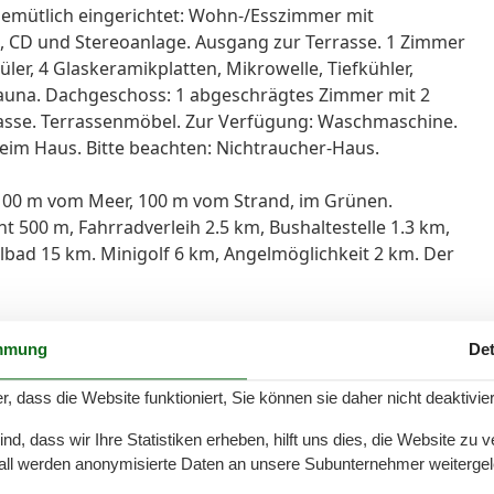
emütlich eingerichtet: Wohn-/Esszimmer mit
, CD und Stereoanlage. Ausgang zur Terrasse. 1 Zimmer
ler, 4 Glaskeramikplatten, Mikrowelle, Tiefkühler,
Sauna. Dachgeschoss: 1 abgeschrägtes Zimmer mit 2
rasse. Terrassenmöbel. Zur Verfügung: Waschmaschine.
 beim Haus. Bitte beachten: Nichtraucher-Haus.
 100 m vom Meer, 100 m vom Strand, im Grünen.
t 500 m, Fahrradverleih 2.5 km, Bushaltestelle 1.3 km,
bad 15 km. Minigolf 6 km, Angelmöglichkeit 2 km. Der
mmung
Det
r, dass die Website funktioniert, Sie können sie daher nicht deaktivie
Hausinfo
,4 km
Anzahl Badezimmer
1
d, dass wir Ihre Statistiken erheben, hilft uns dies, die Website zu 
,7 km
Anzahl der Zimmer
3
all werden anonymisierte Daten an unsere Subunternehmer weitergele
00 m
Anzahl Schlafzimmer
2