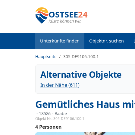
OSTSEE
24
Küste können wir.
Unterkünfte finden
Objektnr. suchen
Hauptseite
305-DE9106.100.1
Alternative Objekte
In der Nähe (611)
Gemütliches Haus mi
 - 18586
 - Baabe
Objekt Nr.:
305-DE9106.100.1
4 Personen