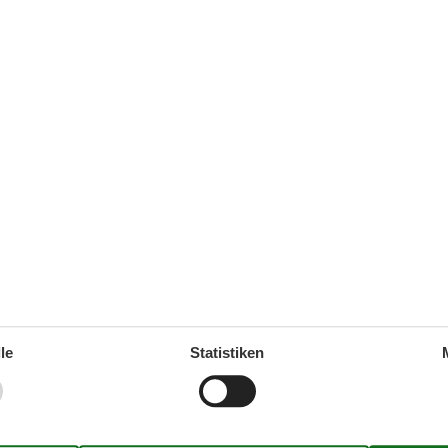
TV international
Verbandkasten
Waschmaschine
WLAN
Wohnfläche in m²
75 m²
Thema
Sonnenstrand
inen Kurzurlaub zu machen.
le
Statistiken