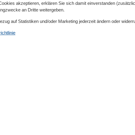
00 m
Baden am Meer
okies akzeptieren, erklären Sie sich damit einverstanden (zusätzlich
00 m
Bettwäsche kostenlos
tingzwecke an Dritte weitergeben.
,3 km
Dusche
Elektrische Kaffeemaschine
Bezug auf Statistiken und/oder Marketing jederzeit ändern oder widerr
Freistehend
Gefrierfach
chtlinie
Handtücher kostenlos
Haustiere
1
Heizung
Herd
Internet
Kamin
Kinderbetten
1
Kühlschrank
Microwelle
Nichtraucher
Offene Küche
Parken
Parkplatz privat kostenlos
Sauna
Spülmaschine
Terrasse
TV