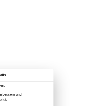
ails
ren.
verbessern und
itet.