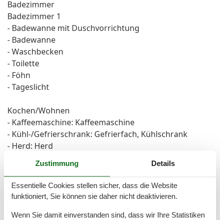
Badezimmer
Badezimmer 1
- Badewanne mit Duschvorrichtung
- Badewanne
- Waschbecken
- Toilette
- Föhn
- Tageslicht
Kochen/Wohnen
- Kaffeemaschine: Kaffeemaschine
- Kühl-/Gefrierschrank: Gefrierfach, Kühlschrank
- Herd: Herd
- Dunstabzugshaube
Zustimmung
Details
- Backofen
- Toaster
Essentielle Cookies stellen sicher, dass die Website
- Mikrowelle
funktioniert, Sie können sie daher nicht deaktivieren.
- Wasserkocher
Wenn Sie damit einverstanden sind, dass wir Ihre Statistiken
- Spülmaschine