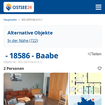
Hauptseite
305-DE9106.613.1
Alternative Objekte
In der Nähe (722)
 - 18586
 - Baabe
Teilen
Objekt Nr.:
305-DE9106.613.1
2 Personen
F
h