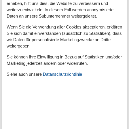
erheben, hilft uns dies, die Website zu verbessern und
- Anzahl Esstische: 1
weiterzuentwickeln. In diesem Fall werden anonymisierte
- Gesamtzahl Sitzplätze: 4
Daten an unsere Subunternehmer weitergeleitet.
- Anzahl Wohnzimmer: 1
- Wohnzimmer abdunkelbar
Wenn Sie die Verwendung aller Cookies akzeptieren, erklären
Sie sich damit einverstanden (zusätzlich zu Statistiken), dass
Entertainment
wir Daten für personalisierte Marketingzwecke an Dritte
weitergeben.
- Fernseher: TV, Antenne/DVBT-TV
- DVD-Player
Sie können Ihre Einwilligung in Bezug auf Statistiken und/oder
- Musikanlage
Marketing jederzeit ändern oder widerrufen.
- Radio
- CD-Player
Siehe auch unsere
Datanschutzrichtlinie
Für Kinder
- Kinderstuhl
Hauswirtschaft
- Staubsauger
- Ventilator: keinen