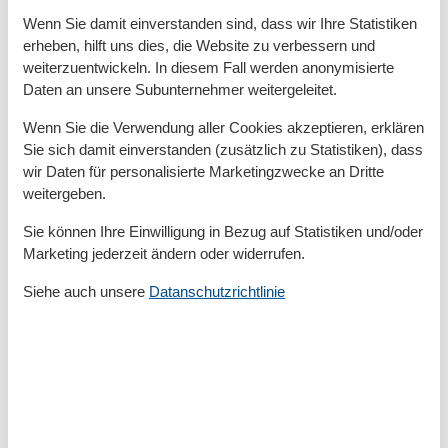
- Kaffeemaschine: Kaffeemaschine
Wenn Sie damit einverstanden sind, dass wir Ihre Statistiken
- Kühl-/Gefrierschrank: Gefrierfach, Kühlschrank
erheben, hilft uns dies, die Website zu verbessern und
- Herd: Herd
weiterzuentwickeln. In diesem Fall werden anonymisierte
- Backofen
Daten an unsere Subunternehmer weitergeleitet.
- Toaster
- Mikrowelle
Wenn Sie die Verwendung aller Cookies akzeptieren, erklären
- Wasserkocher
Sie sich damit einverstanden (zusätzlich zu Statistiken), dass
wir Daten für personalisierte Marketingzwecke an Dritte
- Spülmaschine
weitergeben.
- Anzahl Esstische: keine
- Gesamtzahl Sitzplätze: keine
Sie können Ihre Einwilligung in Bezug auf Statistiken und/oder
- Anzahl Wohnzimmer: 1
Marketing jederzeit ändern oder widerrufen.
Siehe auch unsere
Datanschutzrichtlinie
Entertainment
- Fernseher: TV, Sat.-TV
- Radio
Hauswirtschaft
- Staubsauger