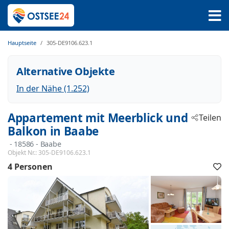
Hauptseite
305-DE9106.623.1
Alternative Objekte
In der Nähe (1.252)
Appartement mit Meerblick und
Teilen
Balkon in Baabe
 - 18586
 - Baabe
Objekt Nr.:
305-DE9106.623.1
4 Personen
F
h