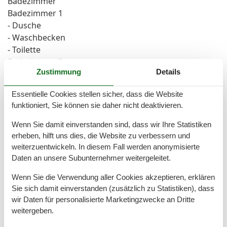
Badezimmer
Badezimmer 1
- Dusche
- Waschbecken
- Toilette
Badezimmer 3
Zustimmung
Details
- Toilette
Sanitäre Einrichtungsgegenstände in der
Essentielle Cookies stellen sicher, dass die Website
Ferienunterkunft
funktioniert, Sie können sie daher nicht deaktivieren.
- Dusche
Wenn Sie damit einverstanden sind, dass wir Ihre Statistiken
Kochen/Wohnen
erheben, hilft uns dies, die Website zu verbessern und
- Kaffeemaschine: Kaffeemaschine
weiterzuentwickeln. In diesem Fall werden anonymisierte
- Kühl-/Gefrierschrank: Gefrierfach, Kühlschrank
Daten an unsere Subunternehmer weitergeleitet.
- Herd: Herd
Wenn Sie die Verwendung aller Cookies akzeptieren, erklären
- Backofen
Sie sich damit einverstanden (zusätzlich zu Statistiken), dass
- Toaster
wir Daten für personalisierte Marketingzwecke an Dritte
- Mikrowelle
weitergeben.
- Wasserkocher