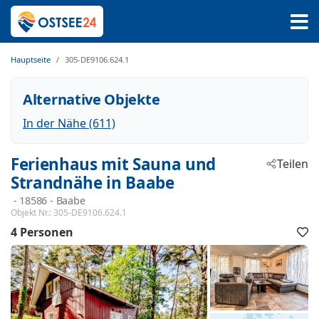
Hauptseite
305-DE9106.624.1
Alternative Objekte
In der Nähe (611)
Ferienhaus mit Sauna und
Teilen
Strandnähe in Baabe
 - 18586
 - Baabe
Objekt Nr.:
305-DE9106.624.1
4 Personen
F
h