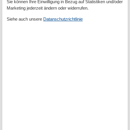
Sie können Ihre Einwilligung in Bezug auf Statistiken und/oder
- Spülmaschine
Marketing jederzeit ändern oder widerrufen.
- Anzahl Esstische: 1
- Gesamtzahl Sitzplätze: keine
Siehe auch unsere
Datanschutzrichtlinie
- Kamin
Entertainment
- Fernseher: Sat.-TV
- DVD-Player
- Radio
- CD-Player
Für Kinder
- Kinderstuhl
Hauswirtschaft
- Waschmaschine: zur alleinigen Nutzung im Objekt
- Staubsauger
Umgebung