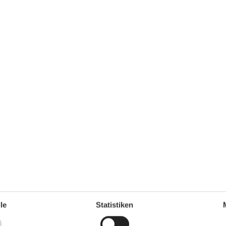
sche Handtücher bereit und die Betten sind
bezogen (Erstausstattung, bitte zubuchen).
G
le
Statistiken
se Unterkunft: 1