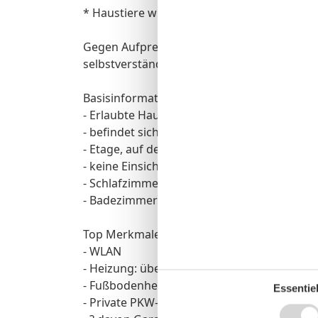
* Haustiere willkommen!
Gegen Aufpreis liegen bei Ihrer Anreise fri
selbstverständlich bereits mit Bettwäsche 
Basisinformationen
- Erlaubte Haustiere: 1
- befindet sich in: Anlage
- Etage, auf der sich das Objekt befindet: E
- keine Einsicht von der Straße
- Schlafzimmeranzahl: 1
- Badezimmeranzahl: 1
Top Merkmale
- WLAN
- Heizung: überall
- Fußbodenheizung: überall
Essentiel
- Private PKW-Stellplätze insgesamt für die