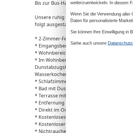
Bis zur Bus-Haltestelle des öffentlichen Nah
weiterzuentwickeln. In diesem F
Wenn Sie die Verwendung aller Co
Unsere ruhig gelegene, helle und lichtdurc
Daten für personalisierte Marke
folgt ausgestattet:
Sie können Ihre Einwilligung in 
* 2-Zimmer-Ferienwohnung Wohnfläche 48
Siehe auch unsere
Datanschutzri
* Eingangsbereich mit Garderobe
* Wohnbereich mit ausziehbarer Doppelbetts
* Im Wohnbereich integrierte Einbauküche, 
Dunstabzugshaube, Kühlschrank mit Gefrier
Wasserkocher, Geschirrspüler und Küchenut
* Schlafzimmer mit einem Doppelbett (180
* Bad mit Dusche und WC
* Terrasse mit Gartenmöbeln
* Entfernung zum feinsandigen Nordstrand
* Direkt im Ortszentrum
* Kostenloses W-LAN vorhanden
* Kostenloser Tiefgaragenplatz im Nachba
* Nichtraucherwohnung