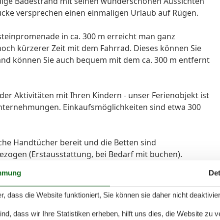
ndige Badestrand mit seinen wunderschönen Aussichten
rücke versprechen einen einmaligen Urlaub auf Rügen.
steinpromenade in ca. 300 m erreicht man ganz
och kürzerer Zeit mit dem Fahrrad. Dieses können Sie
rand können Sie auch bequem mit dem ca. 300 m entfernt
r Aktivitäten mit Ihren Kindern - unser Ferienobjekt ist
Unternehmungen. Einkaufsmöglichkeiten sind etwa 300
sche Handtücher bereit und die Betten sind
bezogen (Erstausstattung, bei Bedarf mit buchen).
mmung
Det
en Ferienwohnungen finden Sie kostenloses W-LAN.
r, dass die Website funktioniert, Sie können sie daher nicht deaktivie
z zur Verfügung.
d, dass wir Ihre Statistiken erheben, hilft uns dies, die Website zu 