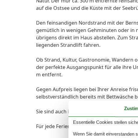
Natur. Der mur ca. 300 m entfernte feinsa
auf die Ostsee und die Küste mit der Seeb
Den feinsandigen Nordstrand mit der Bern
gemütlich in wenigen Gehminuten oder in n
übrigens direkt im Haus abstellen. Zum St
liegenden Strandlift fahren.
Ob Strand, Kultur, Gastronomie, Wandern ode
der perfekte Ausgangspunkt für alle ihre 
m entfernt.
Gegen Aufpreis liegen bei Ihrer Anreise fri
selbstverständlich bereits mit Bettwäsche 
Zusti
Sie sind auch im Urlaub gern online? In d
Essentielle Cookies stellen siche
Für jede Ferienwohnung steht ein Parkplat
Wenn Sie damit einverstanden sin