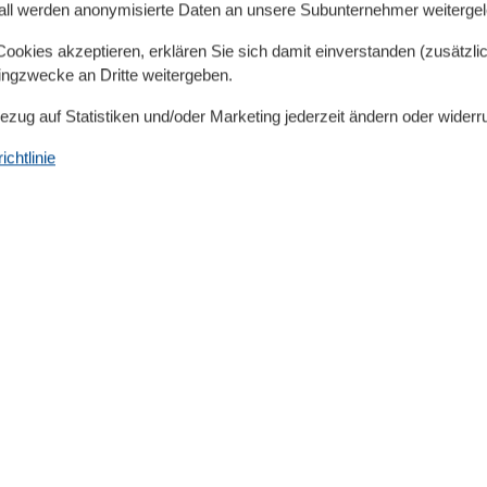
verkehrs sind es ca. 400 Meter.
all werden anonymisierte Daten an unsere Subunternehmer weitergele
okies akzeptieren, erklären Sie sich damit einverstanden (zusätzlich
hflutete 2-Raum-Ferienwohnung 22 mit Terrasse ist wie
tingzwecke an Dritte weitergeben.
Bezug auf Statistiken und/oder Marketing jederzeit ändern oder widerr
 m²
chtlinie
chlafcouch, Couchtisch, Anrichte mit Flat-TV
ausgestattet mit: 4-Platten-Kochfeld,
fach, Toaster, Wasserkocher, Kaffeemaschine,
ensilien sowie einem Esstisch mit 4 Stühlen
 x 200 cm) und großem Kleiderschrank
 ca. 300 m
rgebäude